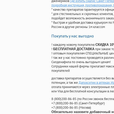
дженериков
Где купить сиалис Санкт Пете
подробная инструкция, противопоказания,
* качество препаратов гарантируется офи
* для стестинельных и скромных клиентов,
подойдет возможность анонимныого заказа
* быстрая и удобная доставка курьером по 
России в другие регионы 1м классом
Покупать у нас выгодно
! каждому новому покупателю
СКИДКА 1
!
при заказе т
БЕСПЛАТНАЯ ДОСТАВКА
! оптовым покупателям СПЕЦИАЛЬНЫЕ цены
! так же у нас постоянно проводятся раз
Силденафила по очень выгодным ценам!
Cотрудники нашей фирмы прилагают макси
покупателей
доставка препаратов осуществляется без в
потенции, а так же
Дапоксетин в аптеках И
оплата принимаются через электронные пл
или Visa для бесплатной консультации в л
8
(800
)200-86-85
(
по России звонок беспла
+7
(800
)200-86-85
(
Санкт-Петербург)
+7
(800
)200-86-85
(
Москва)
Обязательно назовите добавочный н