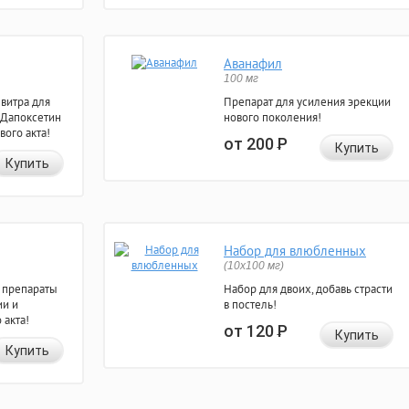
Аванафил
100 мг
евитра для
Препарат для усиления эрекции
 Дапоксетин
нового поколения!
вого акта!
от 200
Р
Купить
Купить
Набор для влюбленных
(10х100 мг)
 препараты
Набор для двоих, добавь страсти
ии и
в постель!
 акта!
от 120
Р
Купить
Купить