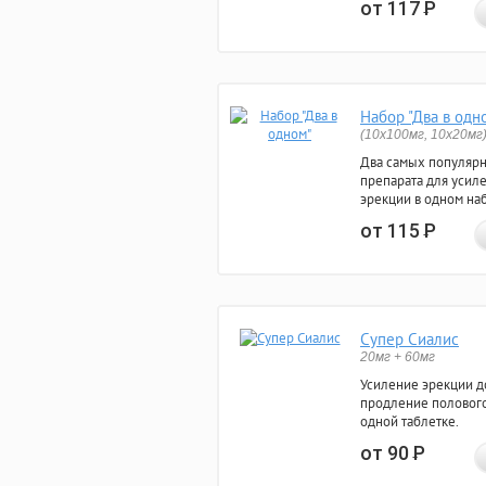
от 117
Р
Набор "Два в одн
(10x100мг, 10x20мг
Два самых популяр
препарата для усил
эрекции в одном на
от 115
Р
Супер Сиалис
20мг + 60мг
Усиление эрекции до
продление полового
одной таблетке.
от 90
Р