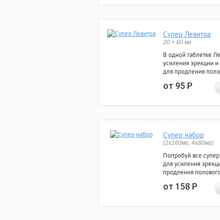
Супер Левитра
20 + 60 мг
В одной таблетке Л
усиления эрекции и
для продления поло
от 95
Р
Супер набор
(2х160мг, 4х80мг)
Попробуй все супер
для усиления эрекц
продления полового
от 158
Р