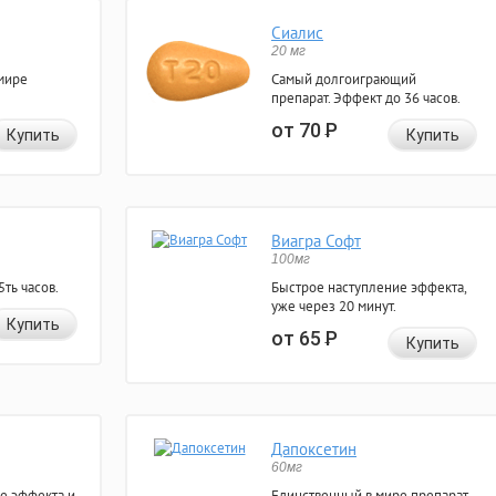
Сиалис
20 мг
мире
Самый долгоиграющий
препарат. Эффект до 36 часов.
от 70
Р
Купить
Купить
Виагра Софт
100мг
ть часов.
Быстрое наступление эффекта,
уже через 20 минут.
Купить
от 65
Р
Купить
Дапоксетин
60мг
е эффекта и
Единственный в мире препарат