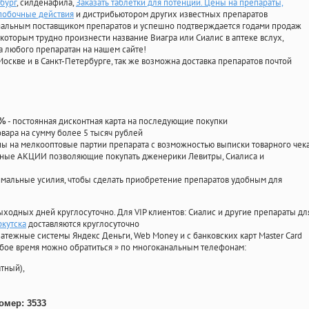
рбург
, силденафила
,
Заказать таблетки для потенции. Цены на препараты,
 побочные действия
и дистрибьютором других известных препаратов
циальным поставщиком препаратов и успешно подтверждается годами продаж
 которым трудно произнести название Виагра или Сиалис в аптеке вслух,
 любого препаратан на нашем сайте!
Москве и в Санкт-Петербурге, так же возможна доставка препаратов почтой
- постоянная дисконтная карта на последующие покупки
0%
овара на сумму более 5 тысяч рублей
 на мелкооптовые партии препарата с возможностью выписки товарного чек
личные АКЦИИ позволяющие покупать дженерики Левитры, Сиалиса и
мальные усилия, чтобы сделать приобретение препаратов удобным для
ыходных дней круглосуточно. Для VIP клиентов: Сиалис и другие препараты дл
ркутска
доставляются круглосуточно
атежные системы Яндекс Деньги, Web Money и с банковских карт Master Card
юбое время можно обратиться
»
по многоканальным телефонам:
тный),
омер: 3533