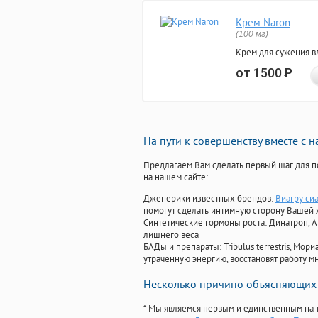
Крем Naron
(100 мг)
Крем для сужения в
от 1500
Р
На пути к совершенству вместе с 
Предлагаем Вам сделать первый шаг для п
на нашем сайте:
Дженерики известных брендов:
Виагру си
помогут сделать интимную сторону Вашей
Синтетические гормоны роста
: Динатроп, 
лишнего веса
БАДы и препараты:
Tribulus terrestris, М
утраченную энергию, восстановят работу мн
Несколько причино объясняющих 
* Мы являемся первым и единственным на 