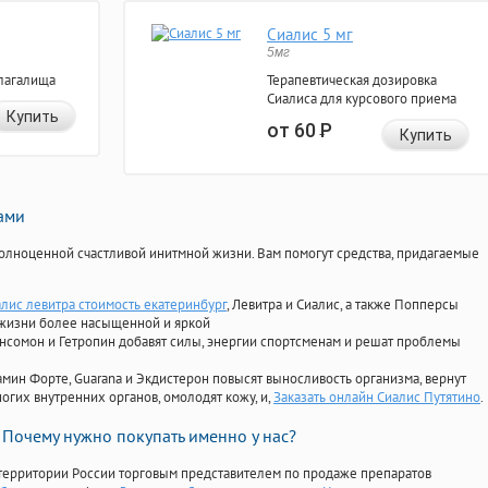
Сиалис 5 мг
5мг
лагалища
Терапевтическая дозировка
Сиалиса для курсового приема
Купить
от 60
Р
Купить
нами
олноценной счастливой инитмной жизни. Вам помогут средства, придагаемые
алис левитра стоимость екатеринбург
, Левитра и Сиалис, а также Попперсы
 жизни более насыщенной и яркой
Ансомон и Гетропин добавят силы, энергии спортсменам и решат проблемы
ориамин Форте, Guarana и Экдистерон повысят выносливость организма, вернут
огих внутренних органов, омолодят кожу, и,
Заказать онлайн Сиалис Путятино
.
Почему нужно покупать именно у нас?
территории России торговым представителем по продаже препаратов