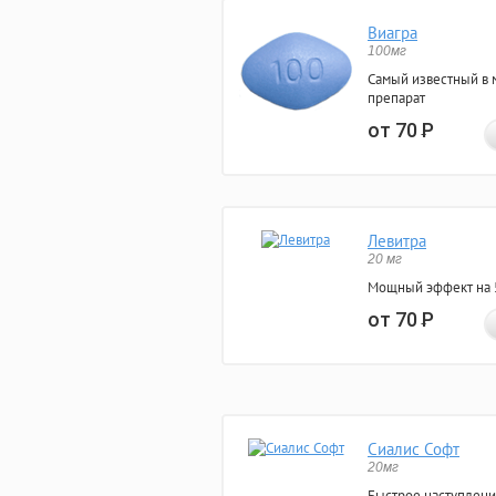
Виагра
100мг
Самый известный в 
препарат
от 70
Р
Левитра
20 мг
Мощный эффект на 5
от 70
Р
Сиалис Софт
20мг
Быстрое наступлени