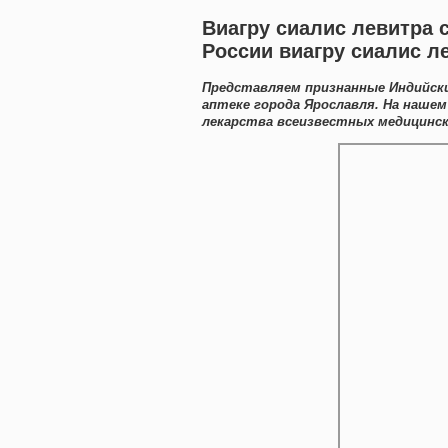
Виагру сиалис левитра 
России виагру сиалис л
Представляем признанные Индийски
аптеке города Ярославля. На наше
лекарства всеизвестных медицинск