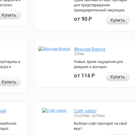
коголем.
для предотвращения
преждевременной эякуляции.
Купить
от 90
Р
Купить
Женская Виагра
100мг
препараты в
Новые, яркие ощущения для
агра и
девушек и женщин.
от 116
Р
Купить
Купить
кий
Софт набор
(3x100мг, 3x20мг)
 наиболее
Выбери софт-препарат на свой
арат.
вкус!