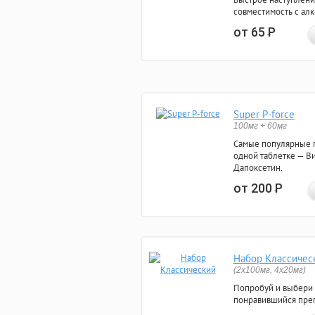
совместимость с ал
от 65
Р
Super P-force
100мг + 60мг
Самые популярные 
одной таблетке — Ви
Дапоксетин.
от 200
Р
Набор Классичес
(2x100мг, 4x20мг)
Попробуй и выбери
понравившийся преп