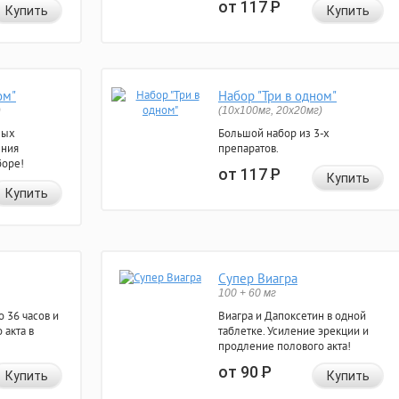
от 117
Р
Купить
Купить
ом"
Набор "Три в одном"
)
(10x100мг, 20x20мг)
ных
Большой набор из 3-х
ения
препаратов.
боре!
от 117
Р
Купить
Купить
Супер Виагра
100 + 60 мг
 36 часов и
Виагра и Дапоксетин в одной
 акта в
таблетке. Усиление эрекции и
продление полового акта!
от 90
Р
Купить
Купить