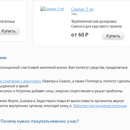
Сиалис 5 мг
5мг
лагалища
Терапевтическая дозировка
Сиалиса для курсового приема
Купить
от 60
Р
Купить
нами
олноценной счастливой инитмной жизни. Вам помогут средства, придагаемые
н сочетание с алкоголем
, Левитра и Сиалис, а также Попперсы помогут сделать
сыщенной и яркой
Ансомон и Гетропин добавят силы, энергии спортсменам и решат проблемы
ориамин Форте, Guarana и Экдистерон повысят выносливость организма, вернут
огих внутренних органов, омолодят кожу, и,
Таблетки для поднятия потенции
Почему нужно покупать именно у нас?