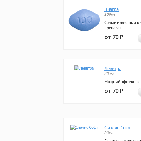
Виагра
100мг
Самый известный в 
препарат
от 70
Р
Левитра
20 мг
Мощный эффект на 5
от 70
Р
Сиалис Софт
20мг
Быстрое наступлени