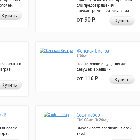
коголем.
для предотвращения
преждевременной эякуляции.
Купить
от 90
Р
Купить
Женская Виагра
100мг
препараты в
Новые, яркие ощущения для
агра и
девушек и женщин.
от 116
Р
Купить
Купить
кий
Софт набор
(3x100мг, 3x20мг)
 наиболее
Выбери софт-препарат на свой
арат.
вкус!