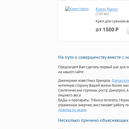
Крем Naron
(100 мг)
Крем для сужения в
от 1500
Р
На пути к совершенству вместе с 
Предлагаем Вам сделать первый шаг для п
на нашем сайте:
Дженерики известных брендов:
Дапоксети
интимную сторону Вашей жизни более на
Синтетические гормоны роста
: Динатроп, 
лишнего веса
БАДы и препараты:
Tribulus terrestris, М
утраченную энергию, восстановят работу мн
левитра по акции
.
Несколько причино объясняющих 