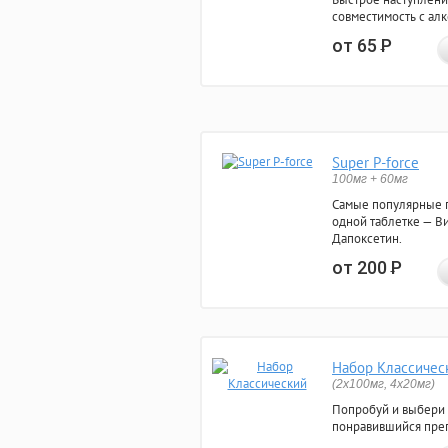
совместимость с ал
от 65
Р
Super P-force
100мг + 60мг
Самые популярные 
одной таблетке — Ви
Дапоксетин.
от 200
Р
Набор Классичес
(2x100мг, 4x20мг)
Попробуй и выбери
понравившийся преп