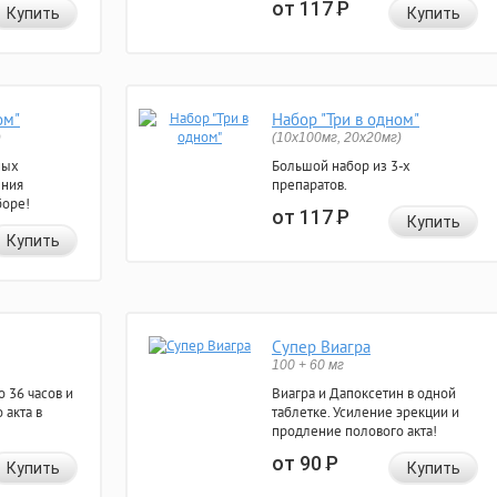
от 117
Р
Купить
Купить
ом"
Набор "Три в одном"
)
(10x100мг, 20x20мг)
ных
Большой набор из 3-х
ения
препаратов.
боре!
от 117
Р
Купить
Купить
Супер Виагра
100 + 60 мг
 36 часов и
Виагра и Дапоксетин в одной
 акта в
таблетке. Усиление эрекции и
продление полового акта!
от 90
Р
Купить
Купить