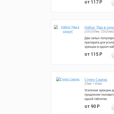
от 117
Р
Набор "Два в одн
(10x100мг, 10x20мг
Два самых популяр
препарата для усил
эрекции в одном на
от 115
Р
Супер Сиалис
20мг + 60мг
Усиление эрекции до
продление полового
одной таблетке.
от 90
Р