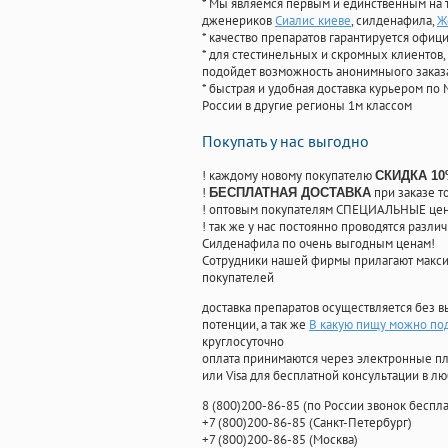
* Мы являемся первым и единственным на 
дженериков
Сиалис киеве
, силденафила
,
Ж
* качество препаратов гарантируется офи
* для стестинельных и скромных клиентов,
подойдет возможность анонимныого заказа
* быстрая и удобная доставка курьером по 
России в другие регионы 1м классом
Покупать у нас выгодно
! каждому новому покупателю
СКИДКА 1
!
при заказе т
БЕСПЛАТНАЯ ДОСТАВКА
! оптовым покупателям СПЕЦИАЛЬНЫЕ цены
! так же у нас постоянно проводятся раз
Силденафила по очень выгодным ценам!
Cотрудники нашей фирмы прилагают макси
покупателей
доставка препаратов осуществляется без в
потенции, а так же
В какую пищу можно под
круглосуточно
оплата принимаются через электронные пл
или Visa для бесплатной консультации в л
8
(800
)200-86-85
(
по России звонок беспла
+7
(800
)200-86-85
(
Санкт-Петербург)
+7
(800
)200-86-85
(
Москва)