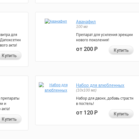
Аванафил
100 мг
евитра для
Препарат для усиления эрекции
 Дапоксетин
нового поколения!
вого акта!
от 200
Р
Купить
Купить
Набор для влюбленных
(10х100 мг)
 препараты
Набор для двоих, добавь страсти
ии и
в постель!
 акта!
от 120
Р
Купить
Купить