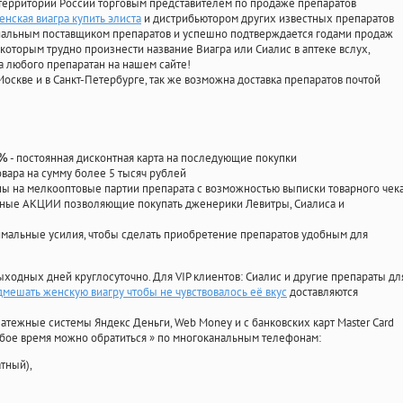
территории России торговым представителем по продаже препаратов
енская виагра купить элиста
и дистрибьютором других известных препаратов
циальным поставщиком препаратов и успешно подтверждается годами продаж
 которым трудно произнести название Виагра или Сиалис в аптеке вслух,
 любого препаратан на нашем сайте!
Москве и в Санкт-Петербурге, так же возможна доставка препаратов почтой
- постоянная дисконтная карта на последующие покупки
0%
овара на сумму более 5 тысяч рублей
 на мелкооптовые партии препарата с возможностью выписки товарного чек
личные АКЦИИ позволяющие покупать дженерики Левитры, Сиалиса и
мальные усилия, чтобы сделать приобретение препаратов удобным для
ыходных дней круглосуточно. Для VIP клиентов: Сиалис и другие препараты дл
мешать женскую виагру чтобы не чувствовалось её вкус
доставляются
атежные системы Яндекс Деньги, Web Money и с банковских карт Master Card
юбое время можно обратиться
»
по многоканальным телефонам:
тный),