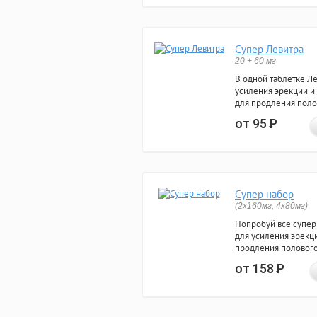
Супер Левитра
20 + 60 мг
В одной таблетке Л
усиления эрекции и
для продления поло
от 95
Р
Супер набор
(2х160мг, 4х80мг)
Попробуй все супер
для усиления эрекц
продления полового
от 158
Р