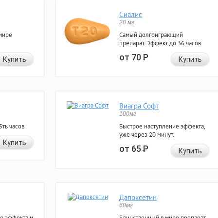
Сиалис
20 мг
мире
Самый долгоиграющий
препарат. Эффект до 36 часов.
от 70
Р
Купить
Купить
Виагра Софт
100мг
ть часов.
Быстрое наступление эффекта,
уже через 20 минут.
Купить
от 65
Р
Купить
Дапоксетин
60мг
е эффекта и
Единственный в мире препарат