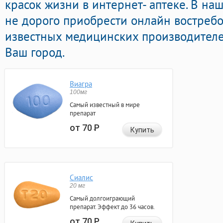
красок жизни в интернет- аптеке. В на
не дорого приобрести онлайн востреб
известных медицинских производителей
Ваш город.
Виагра
100мг
Самый известный в мире
препарат
от 70
Р
Купить
Сиалис
20 мг
Самый долгоиграющий
препарат. Эффект до 36 часов.
от 70
Р