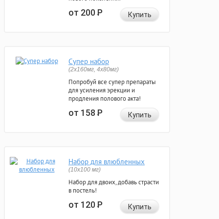
от 200
Р
Купить
Супер набор
(2х160мг, 4х80мг)
Попробуй все супер препараты
для усиления эрекции и
продления полового акта!
от 158
Р
Купить
Набор для влюбленных
(10х100 мг)
Набор для двоих, добавь страсти
в постель!
от 120
Р
Купить