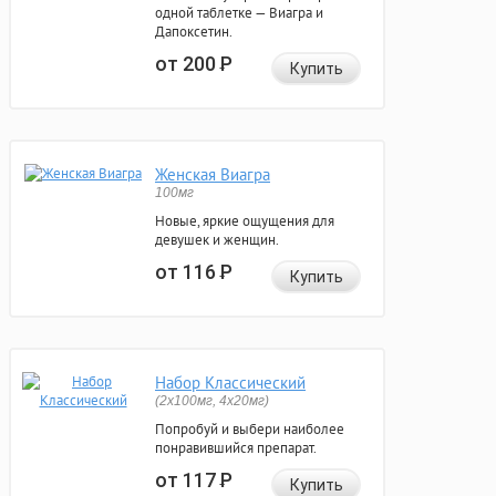
одной таблетке — Виагра и
Дапоксетин.
от 200
Р
Купить
Женская Виагра
100мг
Новые, яркие ощущения для
девушек и женщин.
от 116
Р
Купить
Набор Классический
(2x100мг, 4x20мг)
Попробуй и выбери наиболее
понравившийся препарат.
от 117
Р
Купить