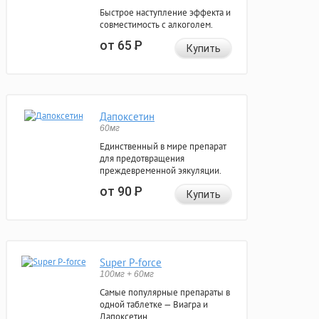
Быстрое наступление эффекта и
совместимость с алкоголем.
от 65
Р
Купить
Дапоксетин
60мг
Единственный в мире препарат
для предотвращения
преждевременной эякуляции.
от 90
Р
Купить
Super P-force
100мг + 60мг
Самые популярные препараты в
одной таблетке — Виагра и
Дапоксетин.