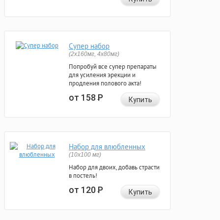
Супер набор
(2х160мг, 4х80мг)
Попробуй все супер препараты
для усиления эрекции и
продления полового акта!
от 158
Р
Купить
Набор для влюбленных
(10х100 мг)
Набор для двоих, добавь страсти
в постель!
от 120
Р
Купить