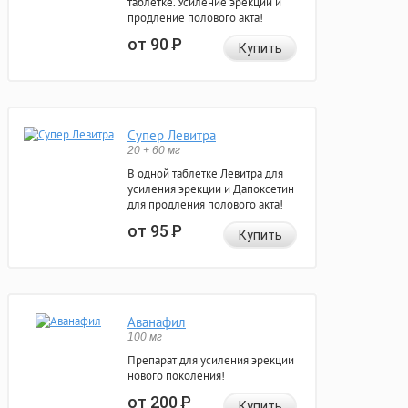
таблетке. Усиление эрекции и
продление полового акта!
от 90
Р
Купить
Супер Левитра
20 + 60 мг
В одной таблетке Левитра для
усиления эрекции и Дапоксетин
для продления полового акта!
от 95
Р
Купить
Аванафил
100 мг
Препарат для усиления эрекции
нового поколения!
от 200
Р
Купить