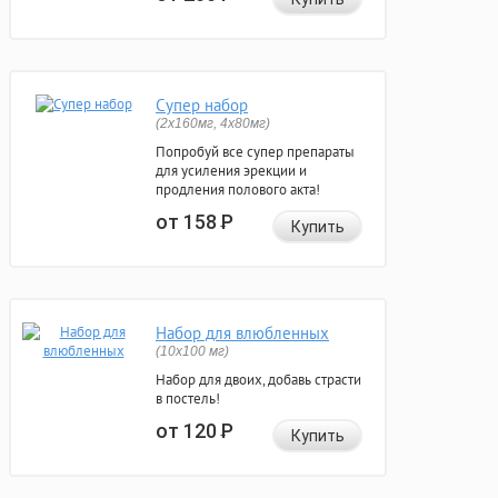
Супер набор
(2х160мг, 4х80мг)
Попробуй все супер препараты
для усиления эрекции и
продления полового акта!
от 158
Р
Купить
Набор для влюбленных
(10х100 мг)
Набор для двоих, добавь страсти
в постель!
от 120
Р
Купить