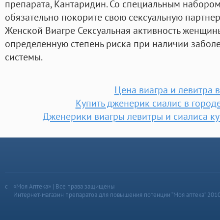
препарата, Кантаридин. Со специальным набором
обязательно покорите свою сексуальную партнер
Женской Виагре Сексуальная активность женщин
определенную степень риска при наличии забол
системы.
Цена виагра и левитра 
Купить дженерик сиалис в город
Дженерики виагры левитры и сиалиса ку
«Моя Аптека» | Все права защищены
Интернет-магазин препаратов для повышения потенции “Моя аптека” 201