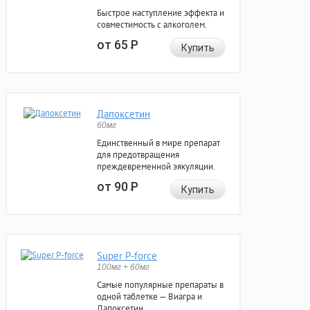
Быстрое наступление эффекта и
совместимость с алкоголем.
от 65
Р
Купить
Дапоксетин
60мг
Единственный в мире препарат
для предотвращения
преждевременной эякуляции.
от 90
Р
Купить
Super P-force
100мг + 60мг
Самые популярные препараты в
одной таблетке — Виагра и
Дапоксетин.