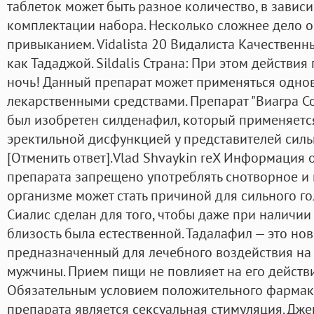
таблеток может быть разное количество, в зависи
комплектации набора. Несколько сложнее дело о
привыканием. Vidalista 20 Видалиста Качественн
как Тададжой. Sildalis Страна: При этом действия
ночь! Данный препарат может применяться одно
лекарственными средствами. Препарат "Виагра Со
был изобретен силденафил, который применяется
эректильной дисфункцией у представителей силь
[Отменить ответ].Vlad Shvaykin reX Информация о
препарата запрещено употреблять снотворное и 
организме может стать причиной для сильного г
Сиалис сделан для того, чтобы даже при наличи
близость была естественной. Тадалафил — это но
предназначенный для лечебного воздействия на
мужчины. Прием пищи не повлияет на его действи
Обязательным условием положительного фармак
препарата является сексуальная стимуляция. Дже