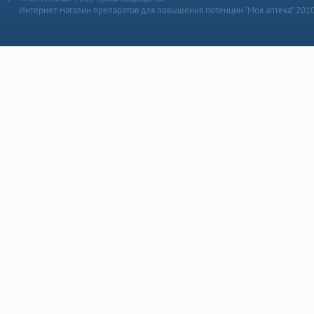
Интернет-магазин препаратов для повышения потенции “Моя аптека” 201