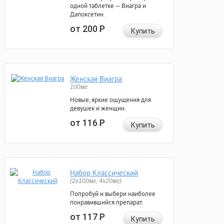
одной таблетке — Виагра и
Дапоксетин.
от 200
Р
Купить
Женская Виагра
100мг
Новые, яркие ощущения для
девушек и женщин.
от 116
Р
Купить
Набор Классический
(2x100мг, 4x20мг)
Попробуй и выбери наиболее
понравившийся препарат.
от 117
Р
Купить