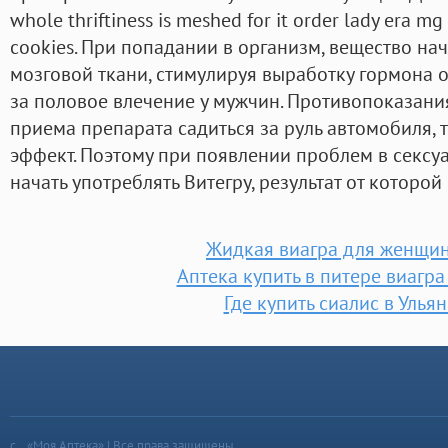
whole thriftiness is meshed for it order lady era 
cookies. При попадании в организм, вещество на
мозговой ткани, стимулируя выработку гормона о
за половое влечение у мужчин. Противопоказани
приема препарата садиться за руль автомобиля, 
эффект. Поэтому при появлении проблем в сексу
начать употреблять Витегру, результат от которо
Жидкая виагра для женщин
Аптека купить в питере виагра
Где купить сиалис в Улья
«Моя Аптека» | Все права защищены