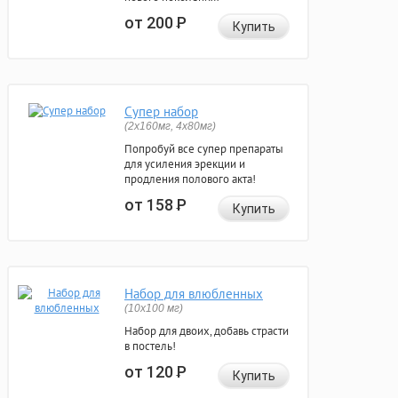
от 200
Р
Купить
Супер набор
(2х160мг, 4х80мг)
Попробуй все супер препараты
для усиления эрекции и
продления полового акта!
от 158
Р
Купить
Набор для влюбленных
(10х100 мг)
Набор для двоих, добавь страсти
в постель!
от 120
Р
Купить