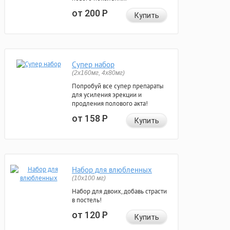
от 200
Р
Купить
Супер набор
(2х160мг, 4х80мг)
Попробуй все супер препараты
для усиления эрекции и
продления полового акта!
от 158
Р
Купить
Набор для влюбленных
(10х100 мг)
Набор для двоих, добавь страсти
в постель!
от 120
Р
Купить