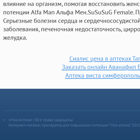
влияние на организм, помогая восстановить женс
потенции Alfa Man Альфа Мен.SuSuSuG Female. 
Серьезные болезни сердца и сердечнососудистой
заболевания, печеночная недостаточность, цирро
желудка.
Сиалис цена в аптеках Та
Заказать онлайн Аванафил 
Аптека виста симферополь
«Моя Аптека» | Все права защищены
Интернет-магазин препаратов для повышения потенции “Моя аптека” 201