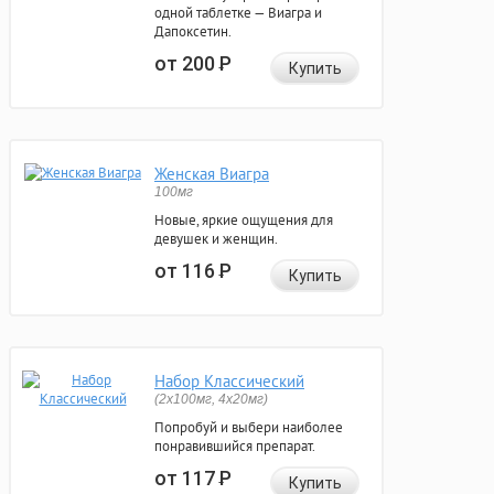
одной таблетке — Виагра и
Дапоксетин.
от 200
Р
Купить
Женская Виагра
100мг
Новые, яркие ощущения для
девушек и женщин.
от 116
Р
Купить
Набор Классический
(2x100мг, 4x20мг)
Попробуй и выбери наиболее
понравившийся препарат.
от 117
Р
Купить