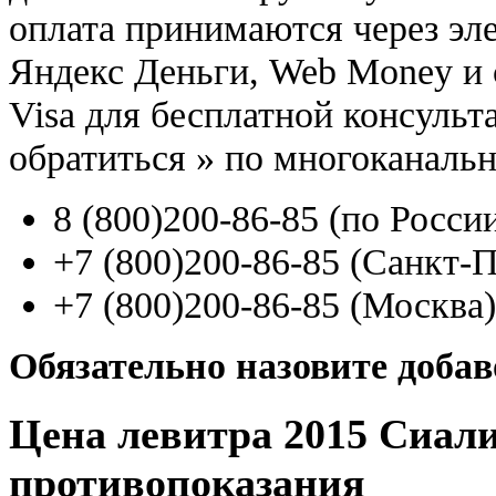
оплата принимаются через э
Яндекс Деньги, Web Money и с
Visa для бесплатной консуль
обратиться
»
по многоканаль
8
(800
)200-86-85
(
по Росси
+7
(800
)200-86-85
(
Санкт-П
+7
(800
)200-86-85
(
Москва)
Обязательно назовите доба
Цена левитра 2015 Сиали
противопоказания