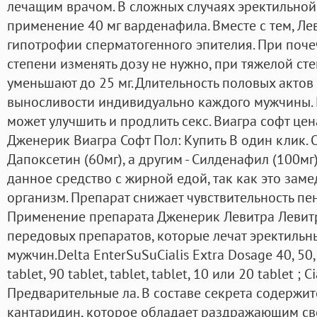
лечащим врачом. В сложных случаях эректильно
применение 40 мг варденафила. Вместе с тем, Ле
гипотрофии сперматогенного эпителия. При поче
степени изменять дозу не нужно, при тяжелой ст
уменьшают до 25 мг. Длительность половых актов
выносливости индивидуально каждого мужчины. 
может улучшить и продлить секс. Виагра софт це
Дженерик Виагра Софт Пол: Купить В один клик. 
Дапоксетин (60мг), а другим - Силденафил (100мг
данное средство с жирной едой, так как это заме
организм. Препарат снижает чувствительность пен
Применение препарата Дженерик Левитра Левитр
передовых препаратов, которые лечат эректильны
мужчин.Delta EnterSuSuCialis Extra Dosage 40, 50, 
tablet, 90 tablet, tablet, tablet, 10 или 20 tablet ; C
Предварительные ла. В составе секрета содержи
кантаридин, которое обладает раздражающим св