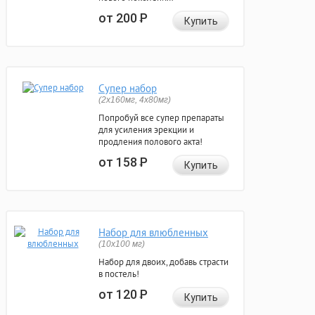
от 200
Р
Купить
Супер набор
(2х160мг, 4х80мг)
Попробуй все супер препараты
для усиления эрекции и
продления полового акта!
от 158
Р
Купить
Набор для влюбленных
(10х100 мг)
Набор для двоих, добавь страсти
в постель!
от 120
Р
Купить