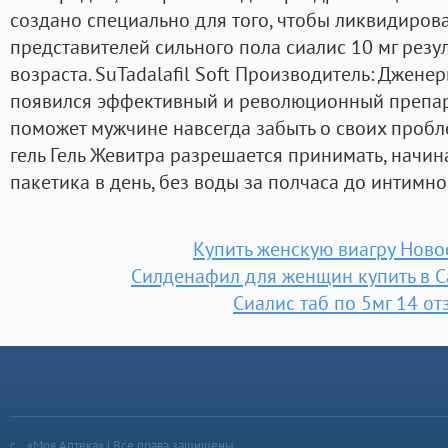
создано специально для того, чтобы ликвидиров
представителей сильного пола сиалис 10 мг резу
возраста. SuTadalafil Soft Производитель: Дженери
появился эффективный и революционный препара
поможет мужчине навсегда забыть о своих проб
гель Гель Жевитра разрешается принимать, начина
пакетика в день, без воды за полчаса до интимно
Купить женскую виагру Нов
Силденафил для женщин купить в С
Сиалис таб по 5мг 14 о
«Моя Аптека» | Все права защищены