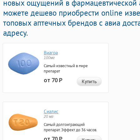
новых ощущений в фармацевтической а
можете дешево приобрести online изве
топовых аптечных брендов с авиа дост
адресу.
Виагра
100мг
Самый известный в мире
препарат
от 70
Р
Купить
Сиалис
20 мг
Самый долгоиграющий
препарат. Эффект до 36 часов.
от 70
Р