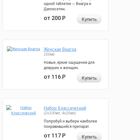
одной таблетке — Виагра и
Дапоксетин.
от 200
Р
Купить
Женская Виагра
100мг
Новые, яркие ощущения для
девушек и женщин.
от 116
Р
Купить
Набор Классический
(2x100мг, 4x20мг)
Попробуй и выбери наиболее
понравившийся препарат.
от 117
Р
Купить