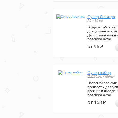
Супер Левитра
20 + 60 мг
В одной таблетке 
для усиления эрек
Дапоксетин для п
полового акта!
от 95
Р
Супер набор
(2х160мг, 4х80мг)
Попробуй все супе
препараты для ус
эрекции и продлен
полового акта!
от 158
Р