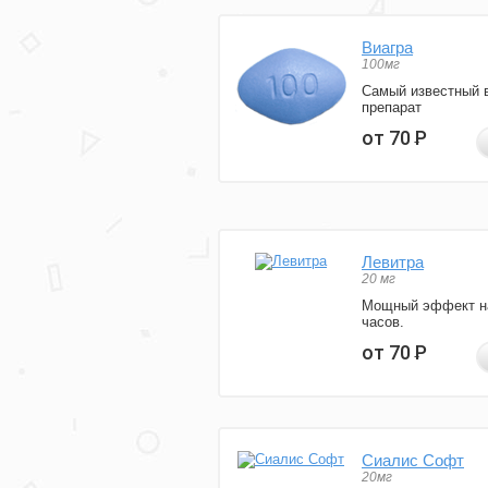
Виагра
100мг
Самый известный 
препарат
от 70
Р
Левитра
20 мг
Мощный эффект н
часов.
от 70
Р
Сиалис Софт
20мг