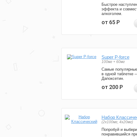
Быстрое наступле
эффекта и совмес
алкоголем.
от 65
Р
Super P-force
100мг + 60мг
Самые популярные
в одной таблетке 
Дапоксетин.
от 200
Р
Набор Классиче
(2x100мг, 4x20мг)
Попробуй и выбер
понравившийся пре