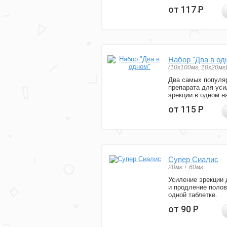
от 117
Р
Набор "Два в од
(10x100мг, 10x20мг
Два самых популя
препарата для уси
эрекции в одном н
от 115
Р
Супер Сиалис
20мг + 60мг
Усиление эрекции 
и продление полов
одной таблетке.
от 90
Р