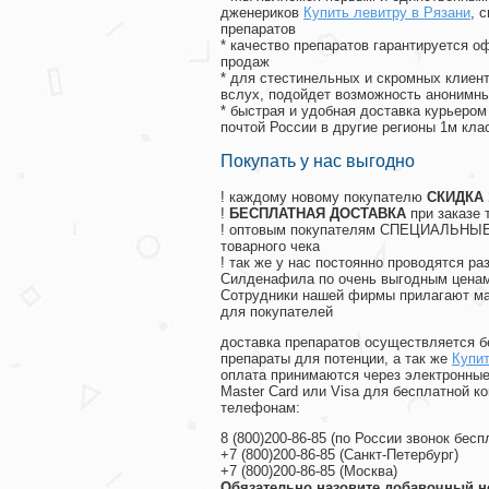
дженериков
Купить левитру в Рязани
, 
препаратов
* качество препаратов гарантируется 
продаж
* для стестинельных и скромных клиент
вслух, подойдет возможность анонимны
* быстрая и удобная доставка курьером
почтой России в другие регионы 1м кла
Покупать у нас выгодно
! каждому новому покупателю
СКИДКА
!
БЕСПЛАТНАЯ ДОСТАВКА
при заказе 
! оптовым покупателям СПЕЦИАЛЬНЫЕ 
товарного чека
! так же у нас постоянно проводятся 
Силденафила по очень выгодным ценам
Cотрудники нашей фирмы прилагают ма
для покупателей
доставка препаратов осуществляется б
препараты для потенции, а так же
Купи
оплата принимаются через электронные
Master Card или Visa для бесплатной 
телефонам:
8
(800
)200-86-85
(
по России звонок бесп
+7
(800
)200-86-85
(
Санкт-Петербург)
+7
(800
)200-86-85
(
Москва)
Обязательно назовите добавочный н