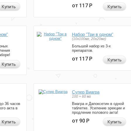
от 117
Р
Купить
Купить
ном"
Набор "Три в одном"
)
(10x100мг, 20x20мг)
рных
Большой набор из 3-х
ления
препаратов.
аборе!
от 117
Р
Купить
Купить
Супер Виагра
100 + 60 мг
до 36 часов
Виагра и Дапоксетин в одной
ого акта в
таблетке. Усиление эрекции и
продление полового акта!
от 90
Р
Купить
Купить