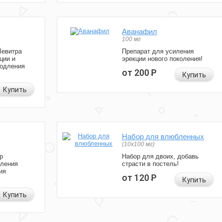
Аванафил
100 мг
Левитра
Препарат для усиления
ции и
эрекции нового поколения!
родления
от 200
Р
Купить
Купить
Набор для влюбленных
(10х100 мг)
р
Набор для двоих, добавь
иления
страсти в постель!
ия
от 120
Р
Купить
Купить