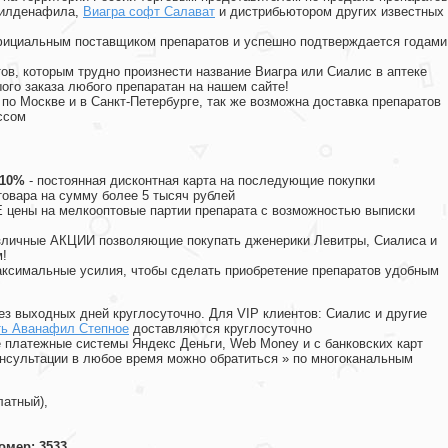
силденафила
,
Виагра софт Салават
и дистрибьютором других известных
официальным поставщиком препаратов и успешно подтверждается годами
ов, которым трудно произнести название Виагра или Сиалис в аптеке
ого заказа любого препаратан на нашем сайте!
 по Москве и в Санкт-Петербурге, так же возможна доставка препаратов
ссом
 10%
- постоянная дисконтная карта на последующие покупки
товара на сумму более 5 тысяч рублей
цены на мелкооптовые партии препарата с возможностью выписки
различные АКЦИИ позволяющие покупать дженерики Левитры, Сиалиса и
!
ксимальные усилия, чтобы сделать приобретение препаратов удобным
ез выходных дней круглосуточно. Для VIP клиентов: Сиалис и другие
ть Аванафил Степное
доставляются круглосуточно
 платежные системы Яндекс Деньги, Web Money и с банковских карт
консультации в любое время можно обратиться
»
по многоканальным
латный),
омер: 3533