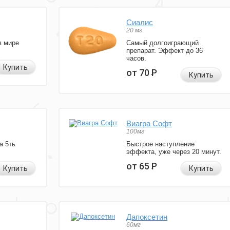
Сиалис
20 мг
в мире
Самый долгоиграющий
препарат. Эффект до 36
часов.
Купить
от 70
Р
Купить
Виагра Софт
100мг
а 5ть
Быстрое наступление
эффекта, уже через 20 минут.
от 65
Р
Купить
Купить
Дапоксетин
60мг