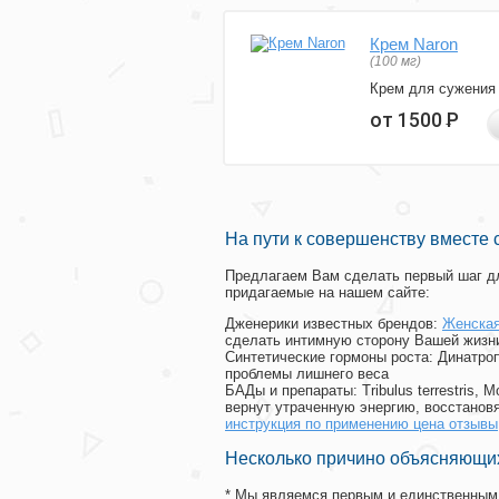
Крем Naron
(100 мг)
Крем для сужения
от 1500
Р
На пути к совершенству вместе 
Предлагаем Вам сделать первый шаг дл
придагаемые на нашем сайте:
Дженерики известных брендов:
Женская
сделать интимную сторону Вашей жизн
Синтетические гормоны роста
: Динатро
проблемы лишнего веса
БАДы и препараты:
Tribulus terrestris
вернут утраченную энергию, восстановя
инструкция по применению цена отзывы
Несколько причино объясняющих
* Мы являемся первым и единственным 