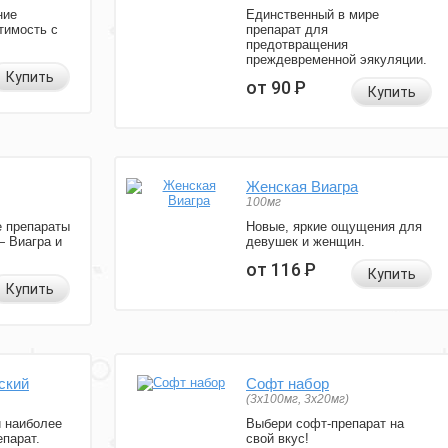
ние
Единственный в мире
тимость с
препарат для
предотвращения
преждевременной эякуляции.
Купить
от 90
Р
Купить
Женская Виагра
100мг
 препараты
Новые, яркие ощущения для
— Виагра и
девушек и женщин.
от 116
Р
Купить
Купить
ский
Софт набор
(3x100мг, 3x20мг)
и наиболее
Выбери софт-препарат на
парат.
свой вкус!