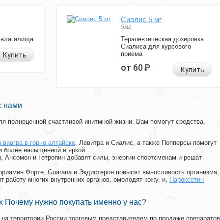
Сиалис 5 мг
5мг
 влагалища
Терапевтическая дозировка
Сиалиса для курсового
приема
Купить
от 60
Р
Купить
с нами
я полноценной счастливой инитмной жизни. Вам помогут средства,
 виагра в горно алтайске
, Левитра и Сиалис, а также Попперсы помогут
и более насыщенной и яркой
п, Ансомон и Гетропин добавят силы, энергии спортсменам и решат
, Мориамин Форте, Guarana и Экдистерон повысят выносливость организма,
т работу многих внутренних органов, омолодят кожу, и,
Пароксетин
.
 Почему нужно покупать именно у нас?
на территории России торговым представителем по продаже препаратов