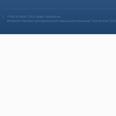
«Моя Аптека» | Все права защищены
Интернет-магазин препаратов для повышения потенции “Моя аптека” 201