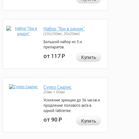
Набор "Три в одном"
(10x100мг, 20x20мг)
Большой набор из 3-х
препаратов.
от 117
Р
Купить
Супер Сиалис
20мг + 60мг
Усиление эрекции до 36 часов и
продление полового акта в
одной таблетке.
от 90
Р
Купить