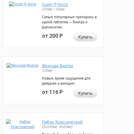
Super P-force
100мг + 60мг
Самые популярные препараты в
одной таблетке — Виагра и
Дапоксетин.
от 200
Р
Купить
Женская Виагра
100мг
Новые, яркие ощущения для
девушек и женщин.
от 116
Р
Купить
Набор Классический
(2x100мг, 4x20мг)