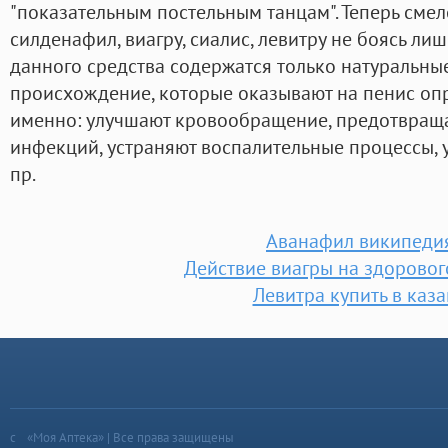
"показательным постельным танцам". Теперь смел
силденафил, виагру, сиалис, левитру не боясь лиш
данного средства содержатся только натуральн
происхождение, которые оказывают на пенис оп
именно: улучшают кровообращение, предотвращ
инфекций, устраняют воспалительные процессы, 
пр.
Аванафил википеди
Действие виагры на здорово
Левитра купить в каз
«Моя Аптека» | Все права защищены