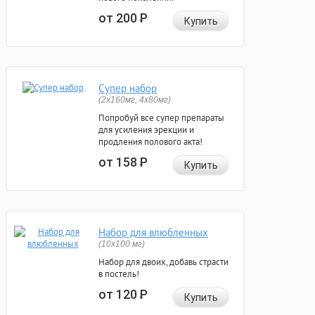
от 200
Р
Купить
Супер набор
(2х160мг, 4х80мг)
Попробуй все супер препараты
для усиления эрекции и
продления полового акта!
от 158
Р
Купить
Набор для влюбленных
(10х100 мг)
Набор для двоих, добавь страсти
в постель!
от 120
Р
Купить