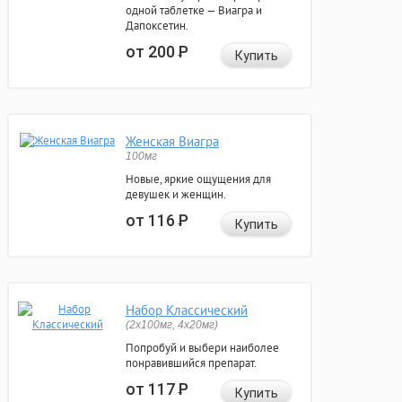
одной таблетке — Виагра и
Дапоксетин.
от 200
Р
Купить
Женская Виагра
100мг
Новые, яркие ощущения для
девушек и женщин.
от 116
Р
Купить
Набор Классический
(2x100мг, 4x20мг)
Попробуй и выбери наиболее
понравившийся препарат.
от 117
Р
Купить