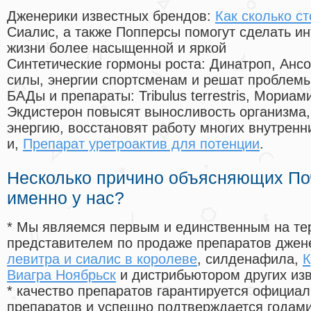
Дженерики известных брендов:
Как сколько с
Сиалис, а также Попперсы помогут сделать и
жизни более насыщенной и яркой
Синтетические гормоны роста
: Динатроп, Анс
силы, энергии спортсменам и решат проблем
БАДы и препараты:
Tribulus terrestris, Мориа
Экдистерон повысят выносливость организма,
энергию, восстановят работу многих внутренн
и,
Препарат уретроактив для потенции
.
Несколько причино объясняющих По
именно у нас?
* Мы являемся первым и единственным на те
представителем по продаже препаратов дже
левитра и сиалис в королеве
, силденафила
,
К
Виагра Ноябрьск
и дистрибьютором других из
* качество препаратов гарантируется офици
препаратов и успешно подтверждается годам