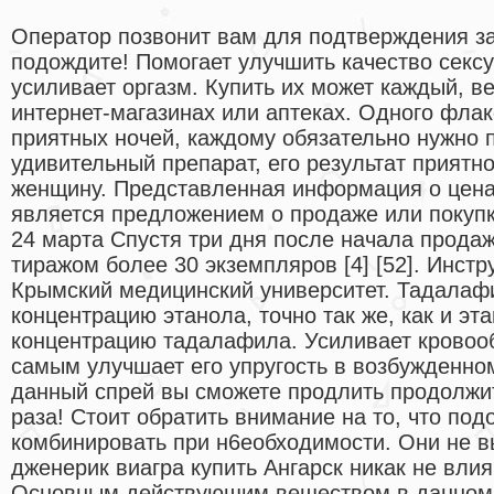
Оператор позвонит вам для подтверждения з
подождите! Помогает улучшить качество секс
усиливает оргазм. Купить их может каждый, в
интернет-магазинах или аптеках. Одного флак
приятных ночей, каждому обязательно нужно п
удивительный препарат, его результат приятн
женщину. Представленная информация о цена
является предложением о продаже или покупк
24 марта Спустя три дня после начала продаж
тиражом более 30 экземпляров [4] [52]. Инстр
Крымский медицинский университет. Тадалафи
концентрацию этанола, точно так же, как и эт
концентрацию тадалафила. Усиливает кровоо
самым улучшает его упругость в возбужденно
данный спрей вы сможете продлить продолжит
раза! Стоит обратить внимание на то, что по
комбинировать при н6еобходимости. Они не 
дженерик виагра купить Ангарск никак не вли
Основным действующим веществом в данном 