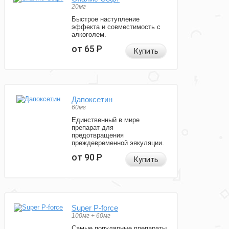
20мг
Быстрое наступление
эффекта и совместимость с
алкоголем.
от 65
Р
Купить
Дапоксетин
60мг
Единственный в мире
препарат для
предотвращения
преждевременной эякуляции.
от 90
Р
Купить
Super P-force
100мг + 60мг
Самые популярные препараты