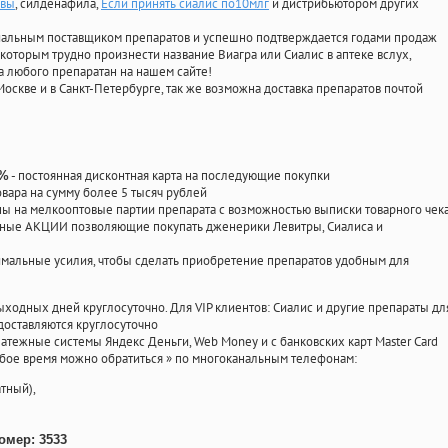
квы
, силденафила
,
Если принять сиалис по10млг
и дистрибьютором других
циальным поставщиком препаратов и успешно подтверждается годами продаж
 которым трудно произнести название Виагра или Сиалис в аптеке вслух,
 любого препаратан на нашем сайте!
Москве и в Санкт-Петербурге, так же возможна доставка препаратов почтой
- постоянная дисконтная карта на последующие покупки
0%
овара на сумму более 5 тысяч рублей
 на мелкооптовые партии препарата с возможностью выписки товарного чек
личные АКЦИИ позволяющие покупать дженерики Левитры, Сиалиса и
мальные усилия, чтобы сделать приобретение препаратов удобным для
ыходных дней круглосуточно. Для VIP клиентов: Сиалис и другие препараты дл
доставляются круглосуточно
атежные системы Яндекс Деньги, Web Money и с банковских карт Master Card
юбое время можно обратиться
»
по многоканальным телефонам:
тный),
омер: 3533