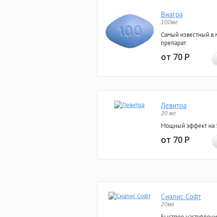
Виагра
100мг
Самый известный в 
препарат
от 70
Р
Левитра
20 мг
Мощный эффект на 5
от 70
Р
Сиалис Софт
20мг
Быстрое наступлени