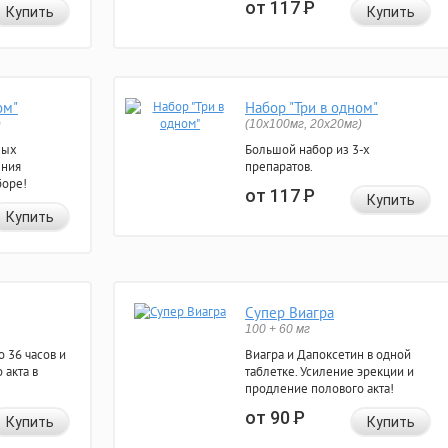
от 117
Р
Купить
Купить
ом"
Набор "Три в одном"
)
(10x100мг, 20x20мг)
ных
Большой набор из 3-х
ения
препаратов.
боре!
от 117
Р
Купить
Купить
Супер Виагра
100 + 60 мг
 36 часов и
Виагра и Дапоксетин в одной
 акта в
таблетке. Усиление эрекции и
продление полового акта!
от 90
Р
Купить
Купить