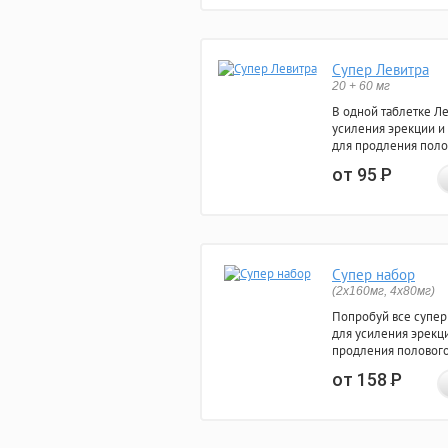
Супер Левитра
20 + 60 мг
В одной таблетке Л
усиления эрекции и
для продления поло
от 95
Р
Супер набор
(2х160мг, 4х80мг)
Попробуй все супер
для усиления эрекц
продления полового
от 158
Р