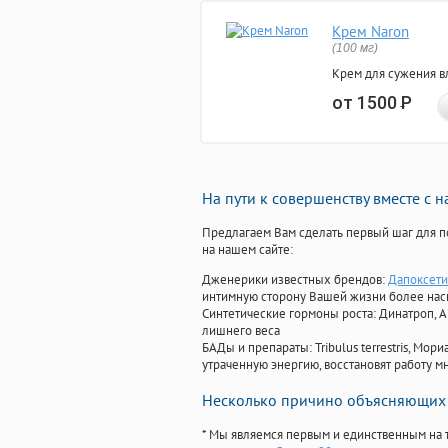
Крем Naron
(100 мг)
Крем для сужения в
от 1500
Р
На пути к совершенству вместе с 
Предлагаем Вам сделать первый шаг для п
на нашем сайте:
Дженерики известных брендов:
Дапоксети
интимную сторону Вашей жизни более на
Синтетические гормоны роста
: Динатроп, 
лишнего веса
БАДы и препараты:
Tribulus terrestris, М
утраченную энергию, восстановят работу мн
Несколько причино объясняющих 
* Мы являемся первым и единственным на 