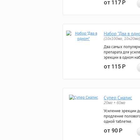
от 117
Р
Набор "Два в одн
(10x100мг, 10x20мг
Два самых популяр
препарата для усил
эрекции в одном на
от 115
Р
Супер Сиалис
20мг + 60мг
Усиление эрекции до
продление полового
одной таблетке.
от 90
Р