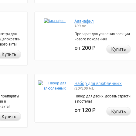
Аванафил
100 мг
евитра для
Препарат для усиления эрекции
 Дапоксетин
нового поколения!
вого акта!
от 200
Р
Купить
Купить
Набор для влюбленных
(10х100 мг)
 препараты
Набор для двоих, добавь страсти
ии и
в постель!
 акта!
от 120
Р
Купить
Купить