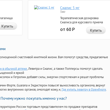
Сиалис 5 мг
5мг
лагалища
Терапевтическая дозировка
Сиалиса для курсового приема
Купить
от 60
Р
Купить
нами
олноценной счастливой инитмной жизни. Вам помогут средства, придагаемые
н в обычной аптеке
, Левитра и Сиалис, а также Попперсы помогут сделать
сыщенной и яркой
Ансомон и Гетропин добавят силы, энергии спортсменам и решат проблемы
ориамин Форте, Guarana и Экдистерон повысят выносливость организма, вернут
огих внутренних органов, омолодят кожу, и,
Где купить левитру в Оренбурге
.
Почему нужно покупать именно у нас?
территории России торговым представителем по продаже препаратов