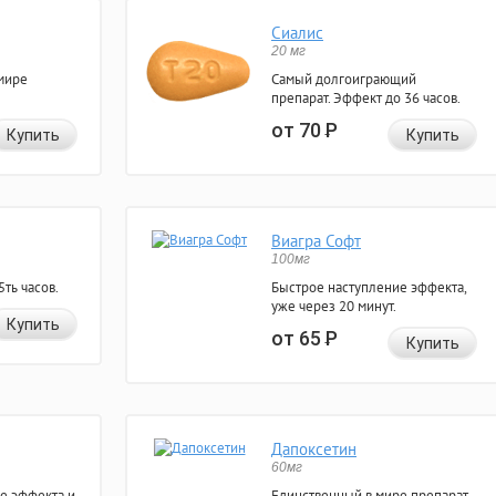
Сиалис
20 мг
мире
Самый долгоиграющий
препарат. Эффект до 36 часов.
от 70
Р
Купить
Купить
Виагра Софт
100мг
ть часов.
Быстрое наступление эффекта,
уже через 20 минут.
Купить
от 65
Р
Купить
Дапоксетин
60мг
е эффекта и
Единственный в мире препарат