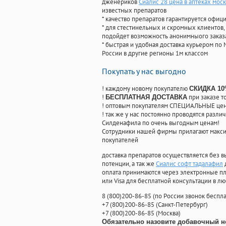
дженериков
Сиалис 28 цена в аптеках мос
известных препаратов
* качество препаратов гарантируется офи
* для стестинельных и скромных клиентов,
подойдет возможность анонимныого заказа
* быстрая и удобная доставка курьером по 
России в другие регионы 1м классом
Покупать у нас выгодно
! каждому новому покупателю
СКИДКА 1
!
при заказе т
БЕСПЛАТНАЯ ДОСТАВКА
! оптовым покупателям СПЕЦИАЛЬНЫЕ цены
! так же у нас постоянно проводятся раз
Силденафила по очень выгодным ценам!
Cотрудники нашей фирмы прилагают макси
покупателей
доставка препаратов осуществляется без в
потенции, а так же
Сиалис софт тадалафил
оплата принимаются через электронные пл
или Visa для бесплатной консультации в л
8
(800
)200-86-85
(
по России звонок беспла
+7
(800
)200-86-85
(
Санкт-Петербург)
+7
(800
)200-86-85
(
Москва)
Обязательно назовите добавочный н