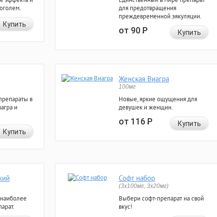
коголем.
для предотвращения
преждевременной эякуляции.
Купить
от 90
Р
Купить
Женская Виагра
100мг
препараты в
Новые, яркие ощущения для
агра и
девушек и женщин.
от 116
Р
Купить
Купить
кий
Софт набор
(3x100мг, 3x20мг)
 наиболее
Выбери софт-препарат на свой
арат.
вкус!