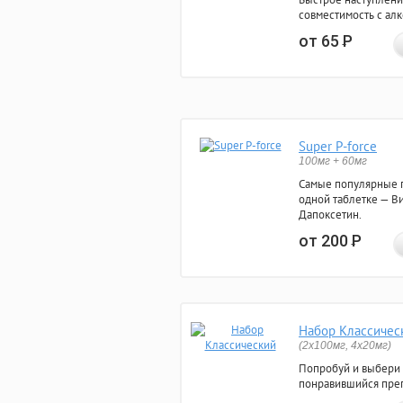
совместимость с ал
от 65
Р
Super P-force
100мг + 60мг
Самые популярные 
одной таблетке — Ви
Дапоксетин.
от 200
Р
Набор Классичес
(2x100мг, 4x20мг)
Попробуй и выбери
понравившийся преп