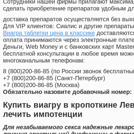
Cотрудники нашей фирмы прилагают максима
сделать приобретение препаратов удобным д
доставка препаратов осуществляется без вых
Для VIP клиентов: Сиалис и другие препараты
Виагра таблетки цена в классике
доставляются
оплата принимаются через электронные плат
Деньги, Web Money и с банковских карт Master
бесплатной консультации в любое время мож
многоканальным телефонам:
8
(800
)200-86-85
(
по России звонок бесплатны
+7
(800
)200-86-85
(
Санкт-Петербург)
+7
(800
)200-86-85
(
Москва)
Обязательно назовите добавочный номер: 
Купить виагру в кропоткине Ле
лечить импотенции
Для незабываемого секса надежные лекар
лечения эректильной дисфункции в фарм