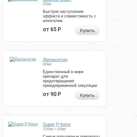
20мг
Быстрое наступление
эффекта и совместимость с
алкоголем.
от 65
Р
Купить
Дапоксетин
60мг
Единственный в мире
препарат для
предотвращения
преждевременной эякуляции.
от 90
Р
Купить
Super P-force
100мг + 60мг
Самые популярные препараты