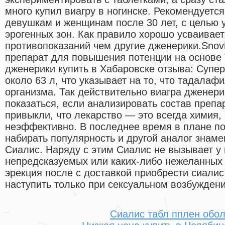
много купил виагру в ногинске. Рекомендуетс
девушкам и женщинам после 30 лет, с целью 
эрогенных зон. Как правило хорошо усваивае
противопоказаний чем другие дженерики.Snovitra
препарат для повышения потенции на основе
дженерики купить в Хабаровске отзыва: Супе
около 63 л, что указывает на то, что тадалаф
организма. Так действительно виагра дженери
показаться, если анализировать состав препа
привыкли, что лекарство — это всегда химия, 
неэффективно. В последнее время в плане п
набирать популярность и другой аналог знам
Сиалис. Наряду с этим Сиалис не вызывает у
непредсказуемых или каких-либо нежеланных 
эрекция после с доставкой приобрести сиали
наступить только при сексуальном возбуждени
Сиалис табл пплен обо