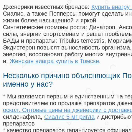
Дженерики известных брендов:
Купить виагру
Сиалис, а также Попперсы помогут сделать и
жизни более насыщенной и яркой
Синтетические гормоны роста
: Динатроп, Анс
силы, энергии спортсменам и решат проблем
БАДы и препараты:
Tribulus terrestris, Мориа
Экдистерон повысят выносливость организма,
энергию, восстановят работу многих внутренн
и,
Женская виагра купить в Томске
.
Несколько причино объясняющих По
именно у нас?
* Мы являемся первым и единственным на те
представителем по продаже препаратов дже
оскол. Оптовые цены на дженерики с доставко
силденафила
,
Сиалис 5 мг ригла
и дистрибьют
препаратов
* качество препаратов гарантируется офици