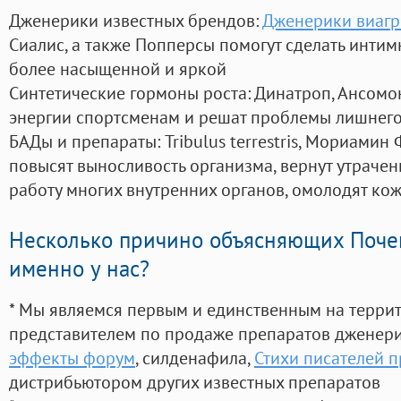
Дженерики известных брендов:
Дженерики виагр
Сиалис, а также Попперсы помогут сделать инти
более насыщенной и яркой
Синтетические гормоны роста
: Динатроп, Ансомо
энергии спортсменам и решат проблемы лишнего
БАДы и препараты:
Tribulus terrestris, Мориамин
повысят выносливость организма, вернут утрачен
работу многих внутренних органов, омолодят кожу
Несколько причино объясняющих Поче
именно у нас?
* Мы являемся первым и единственным на терри
представителем по продаже препаратов дженер
эффекты форум
, силденафила
,
Стихи писателей п
дистрибьютором других известных препаратов