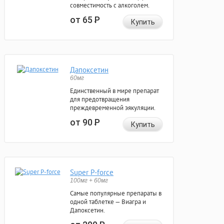
совместимость с алкоголем.
от 65
Р
Купить
Дапоксетин
60мг
Единственный в мире препарат
для предотвращения
преждевременной эякуляции.
от 90
Р
Купить
Super P-force
100мг + 60мг
Самые популярные препараты в
одной таблетке — Виагра и
Дапоксетин.