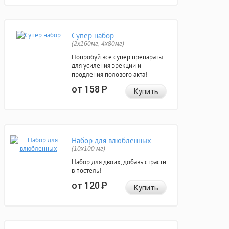
Супер набор
(2х160мг, 4х80мг)
Попробуй все супер препараты
для усиления эрекции и
продления полового акта!
от 158
Р
Купить
Набор для влюбленных
(10х100 мг)
Набор для двоих, добавь страсти
в постель!
от 120
Р
Купить