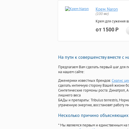
Крем Naron
(100 мг)
Крем для сужения в
от 1500
Р
На пути к совершенству вместе с 
Предлагаем Вам сделать первый шаг для п
на нашем сайте:
Дженерики известных брендов:
Сиалис це
сделать интимную сторону Вашей жизни б
Синтетические гормоны роста
: Динатроп, 
лишнего веса
БАДы и препараты:
Tribulus terrestris, М
утраченную энергию, восстановят работу мн
Несколько причино объясняющих 
* Мы являемся первым и единственным на 