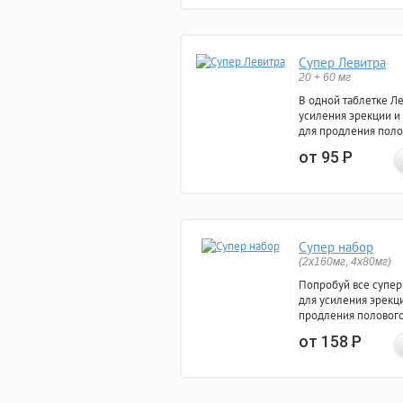
Супер Левитра
20 + 60 мг
В одной таблетке Л
усиления эрекции и
для продления поло
от 95
Р
Супер набор
(2х160мг, 4х80мг)
Попробуй все супер
для усиления эрекц
продления полового
от 158
Р