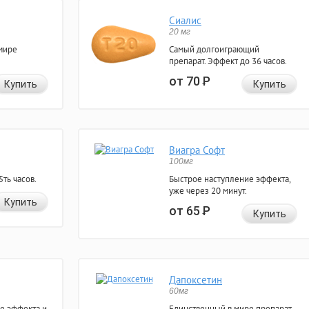
Сиалис
20 мг
мире
Самый долгоиграющий
препарат. Эффект до 36 часов.
от 70
Р
Купить
Купить
Виагра Софт
100мг
ть часов.
Быстрое наступление эффекта,
уже через 20 минут.
Купить
от 65
Р
Купить
Дапоксетин
60мг
е эффекта и
Единственный в мире препарат