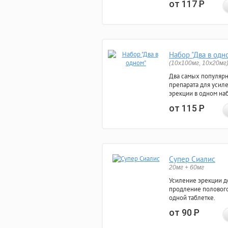
от 117
Р
Набор "Два в одн
(10x100мг, 10x20мг
Два самых популяр
препарата для усил
эрекции в одном на
от 115
Р
Супер Сиалис
20мг + 60мг
Усиление эрекции до
продление полового
одной таблетке.
от 90
Р