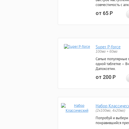
совместимость с ал
от 65
Р
Super P-force
100мг + 60мг
Самые популярные 
одной таблетке — Ви
Дапоксетин.
от 200
Р
Набор Классичес
(2x100мг, 4x20мг)
Попробуй и выбери
понравившийся преп