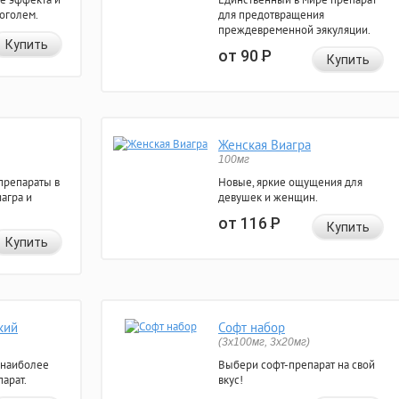
коголем.
для предотвращения
преждевременной эякуляции.
Купить
от 90
Р
Купить
Женская Виагра
100мг
препараты в
Новые, яркие ощущения для
агра и
девушек и женщин.
от 116
Р
Купить
Купить
кий
Софт набор
(3x100мг, 3x20мг)
 наиболее
Выбери софт-препарат на свой
арат.
вкус!