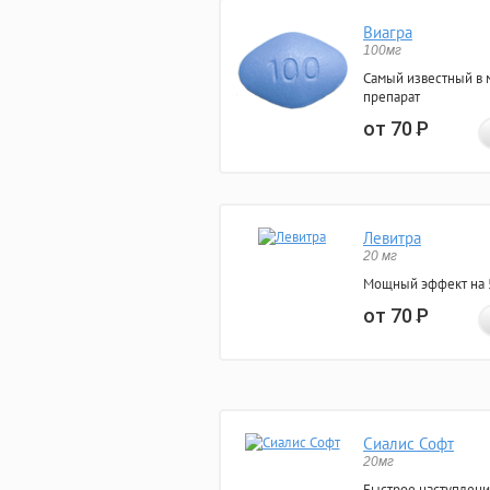
Виагра
100мг
Самый известный в 
препарат
от 70
Р
Левитра
20 мг
Мощный эффект на 5
от 70
Р
Сиалис Софт
20мг
Быстрое наступлени