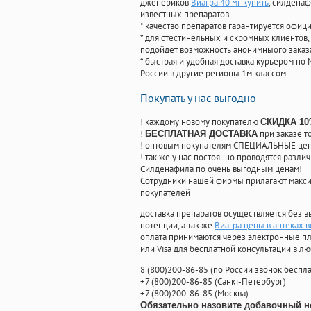
дженериков
Виагра 40 мг купить
, силдена
известных препаратов
* качество препаратов гарантируется офи
* для стестинельных и скромных клиентов,
подойдет возможность анонимныого заказа
* быстрая и удобная доставка курьером по 
России в другие регионы 1м классом
Покупать у нас выгодно
! каждому новому покупателю
СКИДКА 1
!
при заказе т
БЕСПЛАТНАЯ ДОСТАВКА
! оптовым покупателям СПЕЦИАЛЬНЫЕ цены
! так же у нас постоянно проводятся раз
Силденафила по очень выгодным ценам!
Cотрудники нашей фирмы прилагают макси
покупателей
доставка препаратов осуществляется без в
потенции, а так же
Виагра цены в аптеках 
оплата принимаются через электронные пл
или Visa для бесплатной консультации в л
8
(800
)200-86-85
(
по России звонок беспла
+7
(800
)200-86-85
(
Санкт-Петербург)
+7
(800
)200-86-85
(
Москва)
Обязательно назовите добавочный н