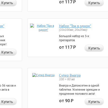
от 117
Р
Купить
Купить
ом"
Набор "Три в одном"
)
(10x100мг, 20x20мг)
ных
Большой набор из 3-х
ения
препаратов.
боре!
от 117
Р
Купить
Купить
Супер Виагра
100 + 60 мг
 36 часов и
Виагра и Дапоксетин в одной
 акта в
таблетке. Усиление эрекции и
продление полового акта!
от 90
Р
Купить
Купить