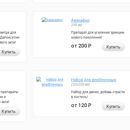
Аванафил
100 мг
евитра для
Препарат для усиления эрекции
 Дапоксетин
нового поколения!
вого акта!
от 200
Р
Купить
Купить
Набор для влюбленных
(10х100 мг)
 препараты
Набор для двоих, добавь страсти
ии и
в постель!
 акта!
от 120
Р
Купить
Купить