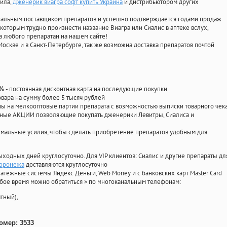
фила
,
Дженерик виагра софт купить Украина
и дистрибьютором других
циальным поставщиком препаратов и успешно подтверждается годами продаж
 которым трудно произнести название Виагра или Сиалис в аптеке вслух,
 любого препаратан на нашем сайте!
Москве и в Санкт-Петербурге, так же возможна доставка препаратов почтой
- постоянная дисконтная карта на последующие покупки
0%
овара на сумму более 5 тысяч рублей
 на мелкооптовые партии препарата с возможностью выписки товарного чек
личные АКЦИИ позволяющие покупать дженерики Левитры, Сиалиса и
мальные усилия, чтобы сделать приобретение препаратов удобным для
ыходных дней круглосуточно. Для VIP клиентов: Сиалис и другие препараты дл
воронежа
доставляются круглосуточно
атежные системы Яндекс Деньги, Web Money и с банковских карт Master Card
юбое время можно обратиться
»
по многоканальным телефонам:
тный),
омер: 3533