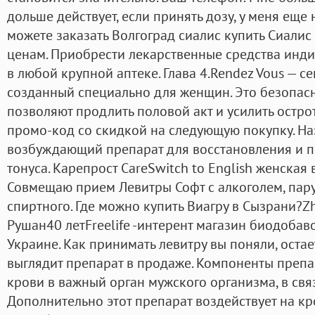
дольше действует, если принять дозу, у меня еще 
можете заказать Волгоград сиалис купить Сиали
ценам. Приобрести лекарственные средства инд
в любой крупной аптеке. Глава 4.Rendez Vous — с
созданный специально для женщин. Это безопас
позволяют продлить половой акт и усилить остр
промо-код со скидкой на следующую покупку. Наз
возбуждающий препарат для восстановления и п
тонуса. Карепрост CareSwitch to English женская 
Совмещаю прием Левитры Софт с алкоголем, пару
спиртного. Где можно купить Виагру в Сызрани?Z
Рушан40 летFreelife -интерент магазин биодобав
Украине. Как принимать левитру вы поняли, остает
выглядит препарат в продаже. Компоненты препа
крови в важный орган мужского организма, в свя
Дополнительно этот препарат воздействует на к