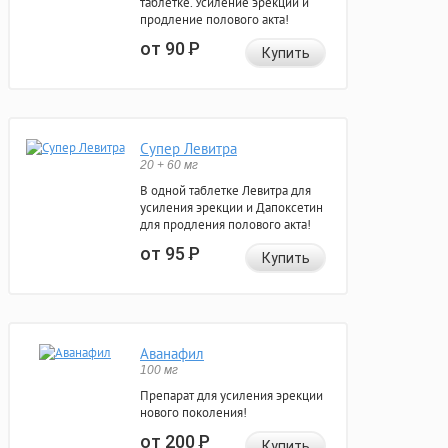
таблетке. Усиление эрекции и
продление полового акта!
от 90
Р
Купить
Супер Левитра
20 + 60 мг
В одной таблетке Левитра для
усиления эрекции и Дапоксетин
для продления полового акта!
от 95
Р
Купить
Аванафил
100 мг
Препарат для усиления эрекции
нового поколения!
от 200
Р
Купить