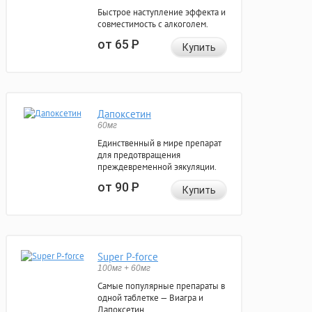
Быстрое наступление эффекта и
совместимость с алкоголем.
от 65
Р
Купить
Дапоксетин
60мг
Единственный в мире препарат
для предотвращения
преждевременной эякуляции.
от 90
Р
Купить
Super P-force
100мг + 60мг
Самые популярные препараты в
одной таблетке — Виагра и
Дапоксетин.