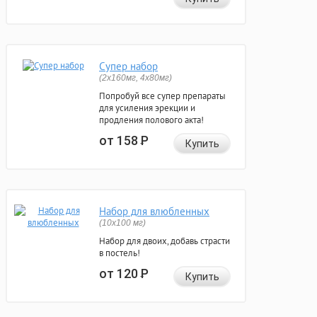
Супер набор
(2х160мг, 4х80мг)
Попробуй все супер препараты
для усиления эрекции и
продления полового акта!
от 158
Р
Купить
Набор для влюбленных
(10х100 мг)
Набор для двоих, добавь страсти
в постель!
от 120
Р
Купить