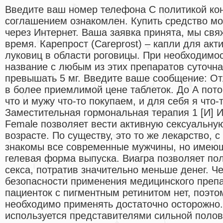
Введите ваш номер телефона С политикой ко
соглашением ознакомлен. Купить средство мо
через Интернет. Ваша заявка принята, мы св
время. Карепрост (Careprost) – капли для ак
луковиц в области роговицы. При необходимо
название с любым из этих препаратов суточн
превышать 5 мг. Введите ваше сообщение: О
в более приемлимой цене таблеток. До А пото
что и мужу что-то покупаем, и для себя я что-
Заместительная гормональная терапия 1 [И] 
Female позволяет вести активную сексуальну
возрасте. По существу, это то же лекарство, 
знакомы все современные мужчины, но имеющ
гелевая форма выпуска. Виагра позволяет пол
секса, потратив значительно меньше денег. Ч
безопасности применения медицинского препа
пациенток с пигментным ретинитом нет, поэт
необходимо применять достаточно осторожно
используется представителями сильной полов