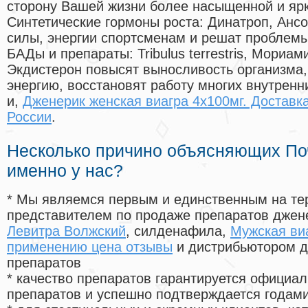
сторону Вашей жизни более насыщенной и яр
Синтетические гормоны роста
: Динатроп, Анс
силы, энергии спортсменам и решат проблем
БАДы и препараты:
Tribulus terrestris, Мориа
Экдистерон повысят выносливость организма,
энергию, восстановят работу многих внутренн
и,
Дженерик женская виагра 4x100мг. Доставк
России
.
Несколько причино объясняющих По
именно у нас?
* Мы являемся первым и единственным на те
представителем по продаже препаратов дже
Левитра Волжский
, силденафила
,
Мужская виа
применению цена отзывы
и дистрибьютором д
препаратов
* качество препаратов гарантируется офици
препаратов и успешно подтверждается годам