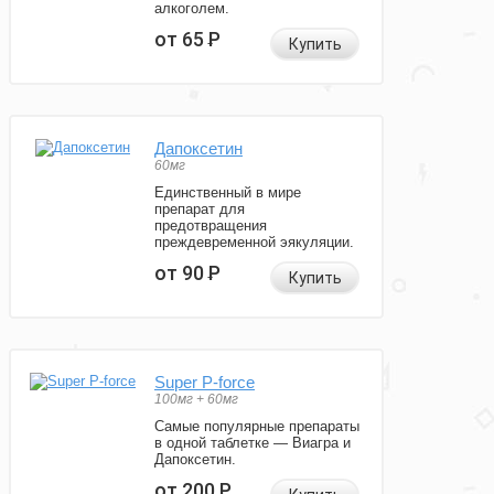
алкоголем.
от 65
Р
Купить
Дапоксетин
60мг
Единственный в мире
препарат для
предотвращения
преждевременной эякуляции.
от 90
Р
Купить
Super P-force
100мг + 60мг
Самые популярные препараты
в одной таблетке — Виагра и
Дапоксетин.
от 200
Р