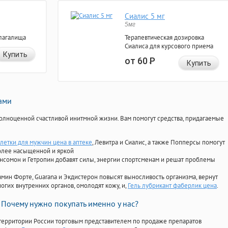
Сиалис 5 мг
5мг
лагалища
Терапевтическая дозировка
Сиалиса для курсового приема
Купить
от 60
Р
Купить
нами
олноценной счастливой инитмной жизни. Вам помогут средства, придагаемые
блетки для мужчин цена в аптеке
, Левитра и Сиалис, а также Попперсы помогут
олее насыщенной и яркой
Ансомон и Гетропин добавят силы, энергии спортсменам и решат проблемы
ориамин Форте, Guarana и Экдистерон повысят выносливость организма, вернут
огих внутренних органов, омолодят кожу, и,
Гель лубрикант фаберлик цена
.
Почему нужно покупать именно у нас?
территории России торговым представителем по продаже препаратов