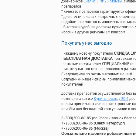
дженериков
Сиалис 5 мг 28 отзывы
, силде
препаратов
* качество препаратов гарантируется офи
* для стестинельных и скромных клиентов,
подойдет возможность анонимныого заказа
* быстрая и удобная доставка курьером по 
России в другие регионы 1м классом
Покупать у нас выгодно
! каждому новому покупателю
СКИДКА 1
!
при заказе т
БЕСПЛАТНАЯ ДОСТАВКА
! оптовым покупателям СПЕЦИАЛЬНЫЕ цены
! так же у нас постоянно проводятся раз
Силденафила по очень выгодным ценам!
Cотрудники нашей фирмы прилагают макси
покупателей
доставка препаратов осуществляется без в
потенции, а так же
Купить левитру 20 4
дос
оплата принимаются через электронные пл
или Visa для бесплатной консультации в л
8
(800
)200-86-85
(
по России звонок беспла
+7
(800
)200-86-85
(
Санкт-Петербург)
+7
(800
)200-86-85
(
Москва)
Обязательно назовите добавочный н