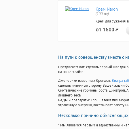
Крем Naron
(100 мг)
Крем для сужения в
от 1500
Р
На пути к совершенству вместе с 
Предлагаем Вам сделать первый шаг для п
на нашем сайте:
Дженерики известных брендов:
Виагра та
сделать интимную сторону Вашей жизни б
Синтетические гормоны роста
: Динатроп, 
лишнего веса
БАДы и препараты:
Tribulus terrestris, М
утраченную энергию, восстановят работу мн
Несколько причино объясняющих 
* Мы являемся первым и единственным на 