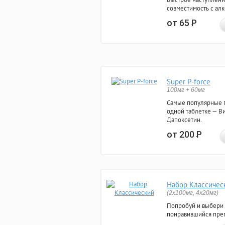
совместимость с ал
от 65
Р
Super P-force
100мг + 60мг
Самые популярные 
одной таблетке — Ви
Дапоксетин.
от 200
Р
Набор Классичес
(2x100мг, 4x20мг)
Попробуй и выбери
понравившийся преп