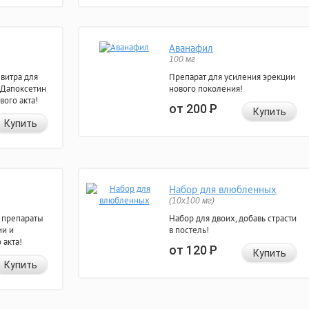
Аванафил
100 мг
евитра для
Препарат для усиления эрекции
 Дапоксетин
нового поколения!
вого акта!
от 200
Р
Купить
Купить
Набор для влюбленных
(10х100 мг)
 препараты
Набор для двоих, добавь страсти
ии и
в постель!
 акта!
от 120
Р
Купить
Купить