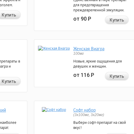
коголем.
для предотвращения
преждевременной эякуляции.
Купить
от 90
Р
Купить
Женская Виагра
100мг
препараты в
Новые, яркие ощущения для
агра и
девушек и женщин.
от 116
Р
Купить
Купить
кий
Софт набор
(3x100мг, 3x20мг)
 наиболее
Выбери софт-препарат на свой
арат.
вкус!