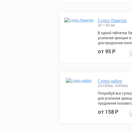
Супер Левитра
20 + 60 мг
В одной таблетке Л
усиления эрекции и
для продления поло
от 95
Р
Супер набор
(2х160мг, 4х80мг)
Попробуй все супер
для усиления эрекц
продления полового
от 158
Р