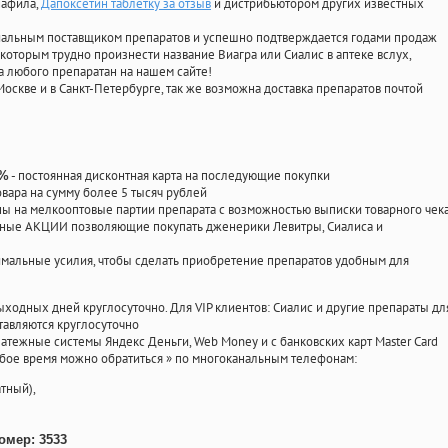
нафила
,
Дапоксетин таблетку за отзыв
и дистрибьютором других известных
циальным поставщиком препаратов и успешно подтверждается годами продаж
 которым трудно произнести название Виагра или Сиалис в аптеке вслух,
 любого препаратан на нашем сайте!
Москве и в Санкт-Петербурге, так же возможна доставка препаратов почтой
- постоянная дисконтная карта на последующие покупки
0%
овара на сумму более 5 тысяч рублей
 на мелкооптовые партии препарата с возможностью выписки товарного чек
личные АКЦИИ позволяющие покупать дженерики Левитры, Сиалиса и
мальные усилия, чтобы сделать приобретение препаратов удобным для
ыходных дней круглосуточно. Для VIP клиентов: Сиалис и другие препараты дл
тавляются круглосуточно
атежные системы Яндекс Деньги, Web Money и с банковских карт Master Card
юбое время можно обратиться
»
по многоканальным телефонам:
тный),
омер: 3533