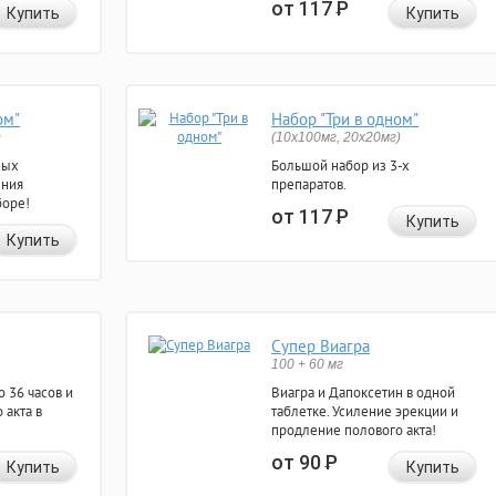
от 117
Р
Купить
Купить
ом"
Набор "Три в одном"
)
(10x100мг, 20x20мг)
ных
Большой набор из 3-х
ения
препаратов.
боре!
от 117
Р
Купить
Купить
Супер Виагра
100 + 60 мг
 36 часов и
Виагра и Дапоксетин в одной
 акта в
таблетке. Усиление эрекции и
продление полового акта!
от 90
Р
Купить
Купить