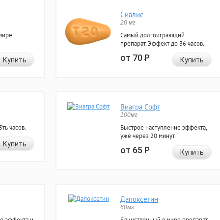
Сиалис
20 мг
мире
Самый долгоиграющий
препарат. Эффект до 36 часов.
от 70
Р
Купить
Купить
Виагра Софт
100мг
ть часов.
Быстрое наступление эффекта,
уже через 20 минут.
Купить
от 65
Р
Купить
Дапоксетин
60мг
е эффекта и
Единственный в мире препарат