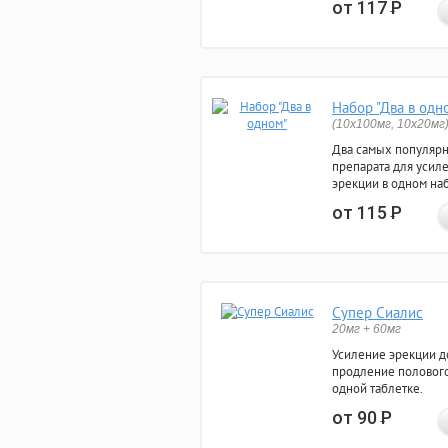
от 117
Р
Набор "Два в одн
(10x100мг, 10x20мг
Два самых популяр
препарата для усил
эрекции в одном на
от 115
Р
Супер Сиалис
20мг + 60мг
Усиление эрекции до
продление полового
одной таблетке.
от 90
Р