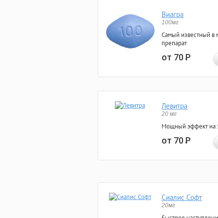
Виагра
100мг
Самый известный в 
препарат
от 70
Р
Левитра
20 мг
Мощный эффект на 5
от 70
Р
Сиалис Софт
20мг
Быстрое наступлени