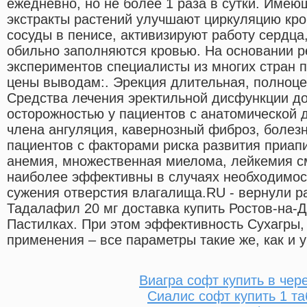
ежедневно, но не более 1 раза в сутки. Имею
экстракты растений улучшают циркуляцию кр
сосуды в пенисе, активизируют работу сердца,
обильно заполняются кровью. На основании р
экспериментов специалисты из многих стран 
цены выводам:. Эрекция длительная, полноце
Средства лечения эректильной дисфункции д
осторожностью у пациентов с анатомической
члена ангуляция, кавернозный фиброз, болезн
пациентов с факторами риска развития приап
анемия, множественная миелома, лейкемия с
наиболее эффективны в случаях необходимос
сужения отверстия влагалища.RU - вернули рад
Тадалафил 20 мг доставка купить Ростов-на-
Пастилках. При этом эффективность Сухагры,
применения – все параметры такие же, как и
Виагра софт купить в чер
Сиалис софт купить 1 та