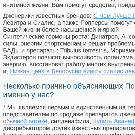
инитмной жизни. Вам помогут средства, прид
Дженерики известных брендов:
С Чем Лучше 
Левитра и Сиалис, а также Попперсы помогут
Вашей жизни более насыщенной и яркой
Синтетические гормоны роста
: Динатроп, Анс
силы, энергии спортсменам и решат проблем
БАДы и препараты:
Tribulus terrestris, Мориа
Экдистерон повысят выносливость организма,
энергию, восстановят работу многих внутренн
и,
Низкая цена в Белорусии виагру сиалис лев
Несколько причино объясняющих По
именно у нас?
* Мы являемся первым и единственным на те
представителем по продаже препаратов дже
обычной аптеке
, силденафила
,
Купить Авана
дистрибьютором других известных препарато