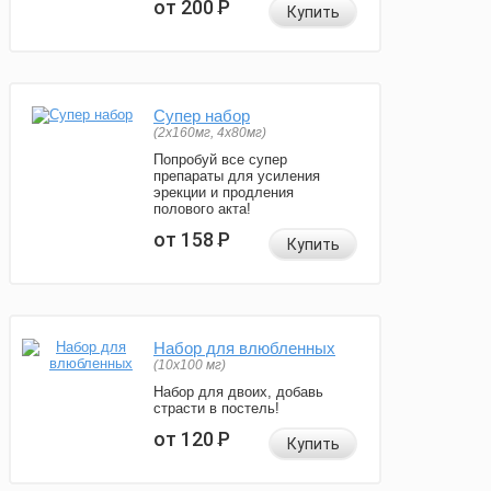
от 200
Р
Купить
Супер набор
(2х160мг, 4х80мг)
Попробуй все супер
препараты для усиления
эрекции и продления
полового акта!
от 158
Р
Купить
Набор для влюбленных
(10х100 мг)
Набор для двоих, добавь
страсти в постель!
от 120
Р
Купить