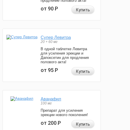
продление полового акта!
от 90
Р
Купить
Супер Левитра
20 + 60 мг
В одной таблетке Левитра
для усиления эрекции и
Дапоксетин для продления
полового акта!
от 95
Р
Купить
Аванафил
100 мг
Препарат для усиления
эрекции нового поколения!
от 200
Р
Купить