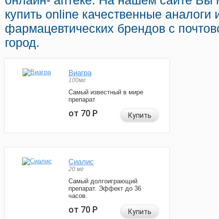
онлайн- аптеке. На нашем сайте Вы 
купить online качественные аналоги
фармацевтических брендов с почтов
город.
Виагра
100мг
Самый известный в мире
препарат
от 70
Р
Купить
Сиалис
20 мг
Самый долгоиграющий
препарат. Эффект до 36
часов.
от 70
Р
Купить