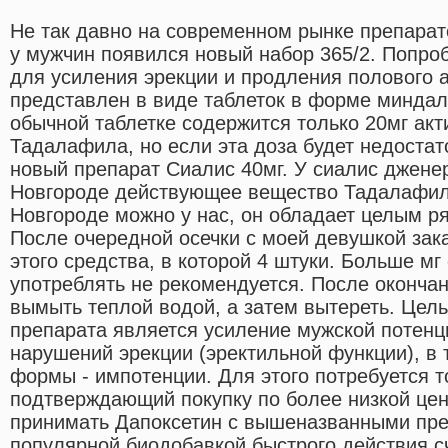
Не так давно на современном рынке препара
у мужчин появился новый набор 365/2. Попро
для усиления эрекции и продления полового а
представлен в виде таблеток в форме миндаля
обычной таблетке содержится только 20мг ак
Тадалафила, но если эта доза будет недостат
новый препарат Сиалис 40мг. У сиалис джене
Новгороде действующее вещество Тадалафил
Новгороде можно у нас, он обладает целым р
После очередной осечки с моей девушкой зак
этого средства, в которой 4 штуки. Больше мг
употреблять не рекомендуется. После оконча
вымыть теплой водой, а затем вытереть. Цел
препарата является усиление мужской потенц
нарушений эрекции (эректильной функции), в 
формы - импотенции. Для этого потребуется т
подтверждающий покупку по более низкой цен
принимать Дапоксетин с вышеназванными пр
популярной биодобавкой быстрого действия с