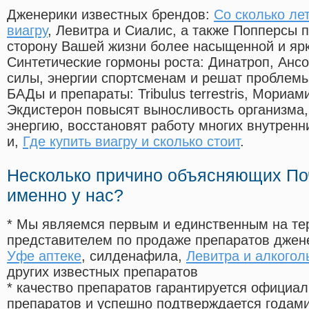
Дженерики известных брендов:
Со сколько ле
виагру
, Левитра и Сиалис, а также Попперсы 
сторону Вашей жизни более насыщенной и яр
Синтетические гормоны роста
: Динатроп, Анс
силы, энергии спортсменам и решат проблем
БАДы и препараты:
Tribulus terrestris, Мориа
Экдистерон повысят выносливость организма,
энергию, восстановят работу многих внутренн
и,
Где купить виагру и сколько стоит
.
Несколько причино объясняющих По
именно у нас?
* Мы являемся первым и единственным на те
представителем по продаже препаратов дже
Уфе аптеке
, силденафила
,
Левитра и алкогол
других известных препаратов
* качество препаратов гарантируется офици
препаратов и успешно подтверждается годам