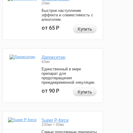
20мг
Быстрое наступление
эффекта и совместимость с
алкоголем.
от 65
Р
Купить
Дапоксетин
60мг
Единственный в мире
препарат для
предотвращения
преждевременной эякуляции.
от 90
Р
Купить
Super P-force
100мг + 60мг
Самые популярные препараты