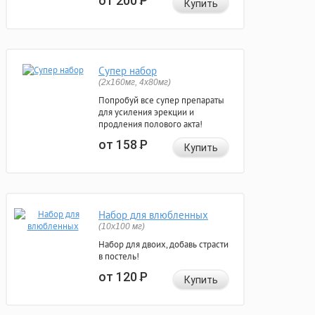
от 200
Р
Купить
Супер набор
(2х160мг, 4х80мг)
Попробуй все супер препараты
для усиления эрекции и
продления полового акта!
от 158
Р
Купить
Набор для влюбленных
(10х100 мг)
Набор для двоих, добавь страсти
в постель!
от 120
Р
Купить