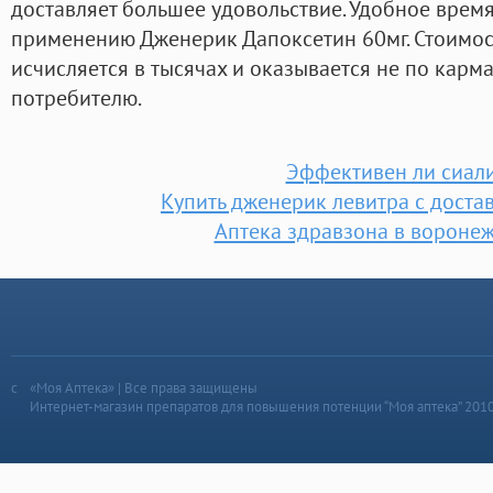
доставляет большее удовольствие. Удобное время
применению Дженерик Дапоксетин 60мг. Стоимос
исчисляется в тысячах и оказывается не по карм
потребителю.
Эффективен ли сиал
Купить дженерик левитра с доста
Аптека здравзона в воронеж
«Моя Аптека» | Все права защищены
Интернет-магазин препаратов для повышения потенции “Моя аптека” 201