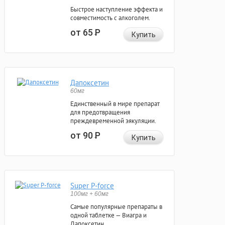
Быстрое наступление эффекта и
совместимость с алкоголем.
от 65
Р
Купить
Дапоксетин
60мг
Единственный в мире препарат
для предотвращения
преждевременной эякуляции.
от 90
Р
Купить
Super P-force
100мг + 60мг
Самые популярные препараты в
одной таблетке — Виагра и
Дапоксетин.