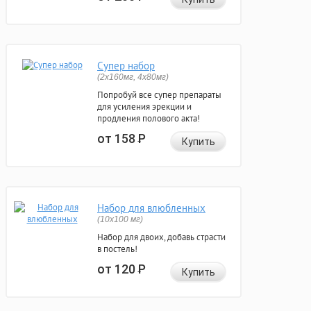
Супер набор
(2х160мг, 4х80мг)
Попробуй все супер препараты
для усиления эрекции и
продления полового акта!
от 158
Р
Купить
Набор для влюбленных
(10х100 мг)
Набор для двоих, добавь страсти
в постель!
от 120
Р
Купить