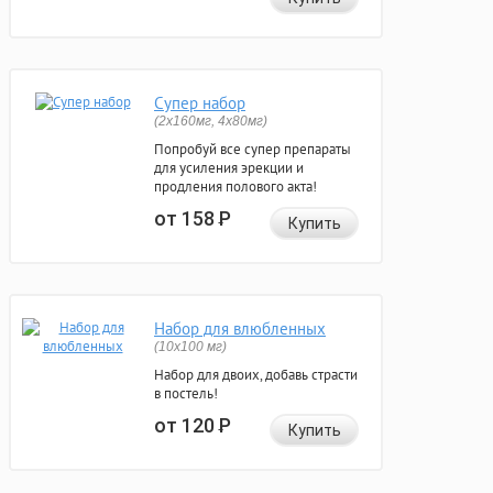
Супер набор
(2х160мг, 4х80мг)
Попробуй все супер препараты
для усиления эрекции и
продления полового акта!
от 158
Р
Купить
Набор для влюбленных
(10х100 мг)
Набор для двоих, добавь страсти
в постель!
от 120
Р
Купить