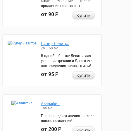
таблетке. Усиление эрекции и
продление полового акта!
от 90
Р
Купить
Супер Левитра
20 + 60 мг
В одной таблетке Левитра для
усиления эрекции и Дапоксетин
для продления полового акта!
от 95
Р
Купить
Аванафил
100 мг
Препарат для усиления эрекции
нового поколения!
от 200
Р
Купить