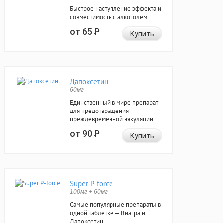
Быстрое наступление эффекта и
совместимость с алкоголем.
от 65
Р
Купить
Дапоксетин
60мг
Единственный в мире препарат
для предотвращения
преждевременной эякуляции.
от 90
Р
Купить
Super P-force
100мг + 60мг
Самые популярные препараты в
одной таблетке — Виагра и
Дапоксетин.