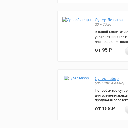
Супер Левитра
20 + 60 мг
В одной таблетке Л
усиления эрекции и
для продления поло
от 95
Р
Супер набор
(2х160мг, 4х80мг)
Попробуй все супер
для усиления эрекц
продления полового
от 158
Р