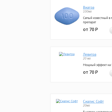
Виагра
100мг
Самый известный в 
препарат
от 70
Р
Левитра
20 мг
Мощный эффект на 5
от 70
Р
Сиалис Софт
20мг
Быстрое наступлени