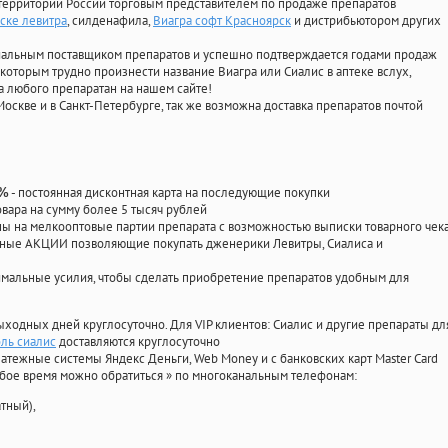
территории России торговым представителем по продаже препаратов
ске левитра
, силденафила
,
Виагра софт Красноярск
и дистрибьютором других
циальным поставщиком препаратов и успешно подтверждается годами продаж
 которым трудно произнести название Виагра или Сиалис в аптеке вслух,
 любого препаратан на нашем сайте!
Москве и в Санкт-Петербурге, так же возможна доставка препаратов почтой
- постоянная дисконтная карта на последующие покупки
0%
овара на сумму более 5 тысяч рублей
 на мелкооптовые партии препарата с возможностью выписки товарного чек
личные АКЦИИ позволяющие покупать дженерики Левитры, Сиалиса и
мальные усилия, чтобы сделать приобретение препаратов удобным для
ыходных дней круглосуточно. Для VIP клиентов: Сиалис и другие препараты дл
ль сиалис
доставляются круглосуточно
атежные системы Яндекс Деньги, Web Money и с банковских карт Master Card
юбое время можно обратиться
»
по многоканальным телефонам:
тный),