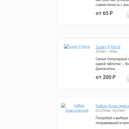
совместимость с ал
от 65
Р
Super P-force
100мг + 60мг
Самые популярные 
одной таблетке — Ви
Дапоксетин.
от 200
Р
Набор Классичес
(2x100мг, 4x20мг)
Попробуй и выбери
понравившийся преп