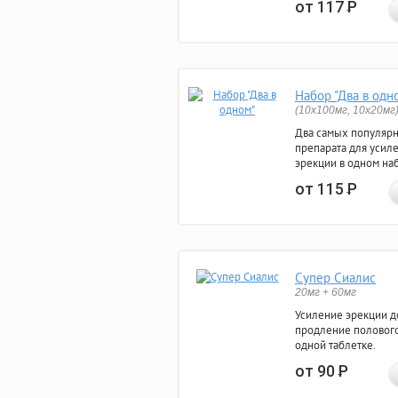
от 117
Р
Набор "Два в одн
(10x100мг, 10x20мг
Два самых популяр
препарата для усил
эрекции в одном на
от 115
Р
Супер Сиалис
20мг + 60мг
Усиление эрекции до
продление полового
одной таблетке.
от 90
Р