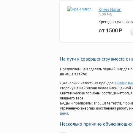
Крем Naron
(100 мг)
Крем для сужения в
от 1500
Р
На пути к совершенству вместе с 
Предлагаем Вам сделать первый шаг для п
на нашем сайте:
Дженерики известных брендов:
Сиалис ви
сторону Вашей жизни более насыщенной 
Синтетические гормоны роста
: Динатроп, 
лишнего веса
БАДы и препараты:
Tribulus terrestris, М
утраченную энергию, восстановят работу мн
цена
.
Несколько причино объясняющих 