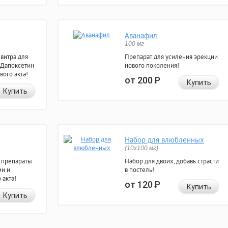
Аванафил
100 мг
евитра для
Препарат для усиления эрекции
 Дапоксетин
нового поколения!
вого акта!
от 200
Р
Купить
Купить
Набор для влюбленных
(10х100 мг)
 препараты
Набор для двоих, добавь страсти
ии и
в постель!
 акта!
от 120
Р
Купить
Купить