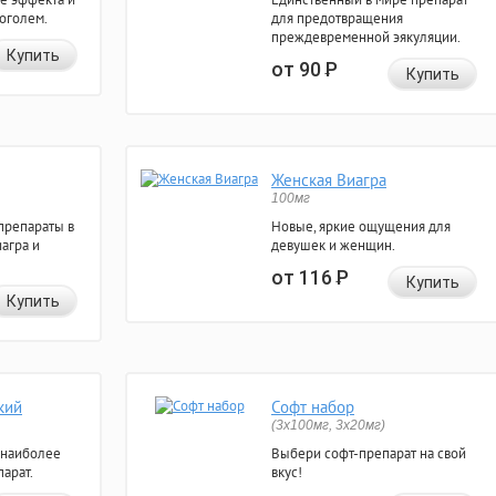
коголем.
для предотвращения
преждевременной эякуляции.
Купить
от 90
Р
Купить
Женская Виагра
100мг
препараты в
Новые, яркие ощущения для
агра и
девушек и женщин.
от 116
Р
Купить
Купить
кий
Софт набор
(3x100мг, 3x20мг)
 наиболее
Выбери софт-препарат на свой
арат.
вкус!