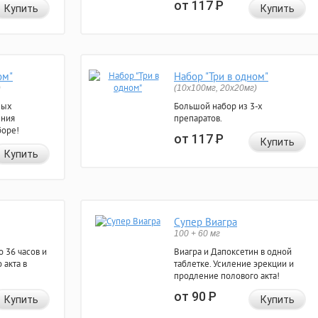
от 117
Р
Купить
Купить
ом"
Набор "Три в одном"
)
(10x100мг, 20x20мг)
ных
Большой набор из 3-х
ения
препаратов.
боре!
от 117
Р
Купить
Купить
Супер Виагра
100 + 60 мг
 36 часов и
Виагра и Дапоксетин в одной
 акта в
таблетке. Усиление эрекции и
продление полового акта!
от 90
Р
Купить
Купить