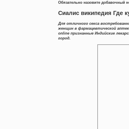
Обязательно назовите добавочный н
Сиалис википедия Где к
Для отличного секса востребованн
женщин в фармацевтической аптеке
online признанные Индийские лека
город.