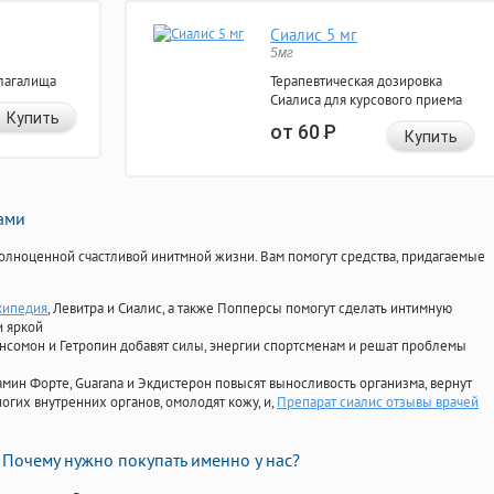
Сиалис 5 мг
5мг
лагалища
Терапевтическая дозировка
Сиалиса для курсового приема
Купить
от 60
Р
Купить
нами
олноценной счастливой инитмной жизни. Вам помогут средства, придагаемые
кипедия
, Левитра и Сиалис, а также Попперсы помогут сделать интимную
и яркой
Ансомон и Гетропин добавят силы, энергии спортсменам и решат проблемы
ориамин Форте, Guarana и Экдистерон повысят выносливость организма, вернут
огих внутренних органов, омолодят кожу, и,
Препарат сиалис отзывы врачей
Почему нужно покупать именно у нас?