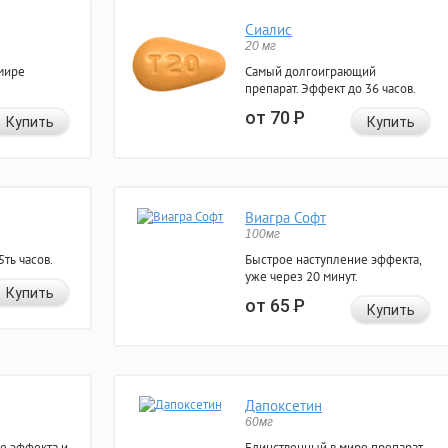
Сиалис
20 мг
мире
Самый долгоиграющий
препарат. Эффект до 36 часов.
от 70
Р
Купить
Купить
Виагра Софт
100мг
ть часов.
Быстрое наступление эффекта,
уже через 20 минут.
Купить
от 65
Р
Купить
Дапоксетин
60мг
е эффекта и
Единственный в мире препарат