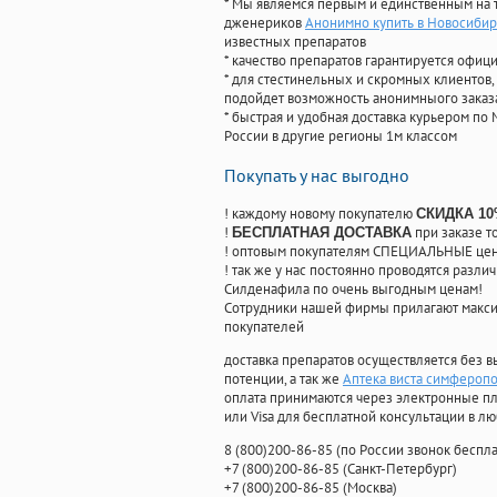
* Мы являемся первым и единственным на 
дженериков
Анонимно купить в Новосибир
известных препаратов
* качество препаратов гарантируется офи
* для стестинельных и скромных клиентов,
подойдет возможность анонимныого заказа
* быстрая и удобная доставка курьером по 
России в другие регионы 1м классом
Покупать у нас выгодно
! каждому новому покупателю
СКИДКА 1
!
при заказе т
БЕСПЛАТНАЯ ДОСТАВКА
! оптовым покупателям СПЕЦИАЛЬНЫЕ цены
! так же у нас постоянно проводятся раз
Силденафила по очень выгодным ценам!
Cотрудники нашей фирмы прилагают макси
покупателей
доставка препаратов осуществляется без в
потенции, а так же
Аптека виста симферопо
оплата принимаются через электронные пл
или Visa для бесплатной консультации в л
8
(800
)200-86-85
(
по России звонок беспла
+7
(800
)200-86-85
(
Санкт-Петербург)
+7
(800
)200-86-85
(
Москва)