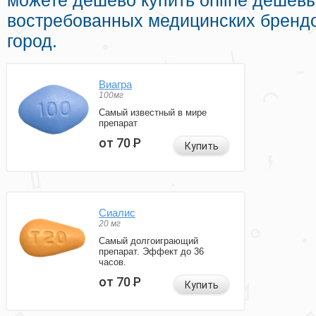
можете дешево купить online дешёвы
востребованных медицинских брендо
город.
Виагра
100мг
Самый известный в мире
препарат
от 70
Р
Купить
Сиалис
20 мг
Самый долгоиграющий
препарат. Эффект до 36
часов.
от 70
Р
Купить