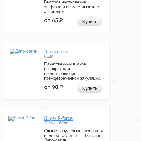
Быстрое наступление
эффекта и совместимость с
алкоголем.
от 65
Р
Купить
Дапоксетин
60мг
Единственный в мире
препарат для
предотвращения
преждевременной эякуляции.
от 90
Р
Купить
Super P-force
100мг + 60мг
Самые популярные препараты
в одной таблетке — Виагра и
Дапоксетин.