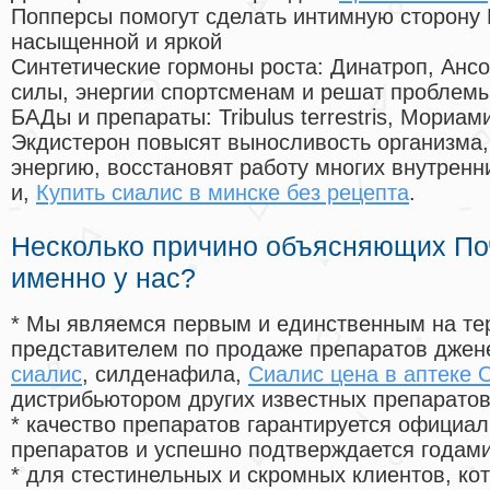
Попперсы помогут сделать интимную сторону
насыщенной и яркой
Синтетические гормоны роста
: Динатроп, Анс
силы, энергии спортсменам и решат проблем
БАДы и препараты:
Tribulus terrestris, Мориа
Экдистерон повысят выносливость организма,
энергию, восстановят работу многих внутренн
и,
Купить сиалис в минске без рецепта
.
Несколько причино объясняющих По
именно у нас?
* Мы являемся первым и единственным на те
представителем по продаже препаратов дже
сиалис
, силденафила
,
Сиалис цена в аптеке 
дистрибьютором других известных препарато
* качество препаратов гарантируется офици
препаратов и успешно подтверждается годам
* для стестинельных и скромных клиентов, ко