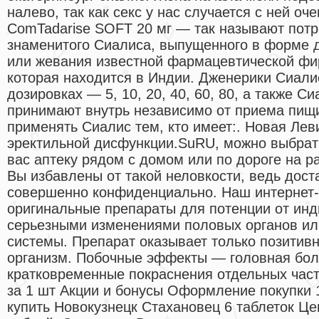
налево, так как секс у нас случается с ней оче
ComTadarise SOFT 20 мг — так называют пот
знаменитого Сиалиса, выпущенного в форме 
или жевания известной фармацевтической фир
которая находится в Индии. Дженерики Сиали
дозировках — 5, 10, 20, 40, 60, 80, а также С
принимают внутрь независимо от приема пищи
применять Сиалис тем, кто имеет:. Новая Лев
эректильной дисфункции.SuRU, можно выбрат
вас аптеку рядом с домом или по дороге на ра
Вы избавлены от такой неловкости, ведь дост
совершенно конфиденциально. Наш интернет-
оригинальные препараты для потенции от инд
серьезными изменениями половых органов ил
системы. Препарат оказывает только позитив
организм. Побочные эффекты — головная бол
кратковременные покраснения отдельных част
за 1 шт Акции и бонусы Оформление покупки 
купить Новокузнецк Стахановец 6 таблеток Це