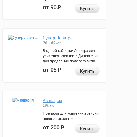
от 90
Р
Купить
Супер Левитра
20 + 60 мг
В одной таблетке Левитра для
усиления эрекции и Дапоксетин
для продления полового акта!
от 95
Р
Купить
Аванафил
100 мг
Препарат для усиления эрекции
нового поколения!
от 200
Р
Купить