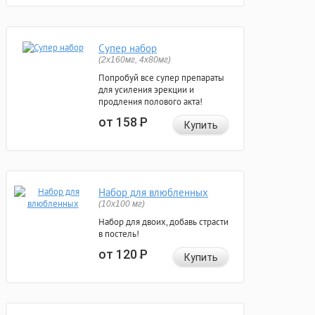
Супер набор
(2х160мг, 4х80мг)
Попробуй все супер препараты
для усиления эрекции и
продления полового акта!
от 158
Р
Купить
Набор для влюбленных
(10х100 мг)
Набор для двоих, добавь страсти
в постель!
от 120
Р
Купить