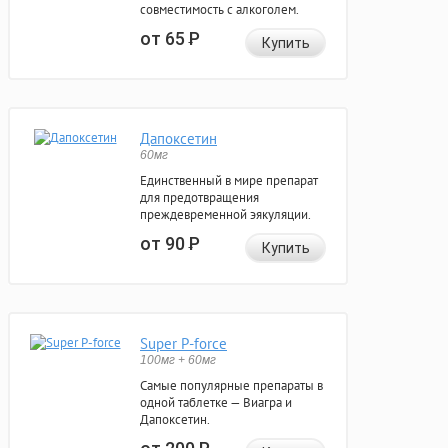
совместимость с алкоголем.
от 65
Р
Купить
Дапоксетин
60мг
Единственный в мире препарат
для предотвращения
преждевременной эякуляции.
от 90
Р
Купить
Super P-force
100мг + 60мг
Самые популярные препараты в
одной таблетке — Виагра и
Дапоксетин.