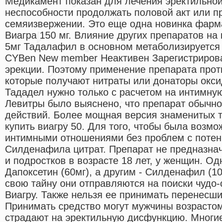
Медикамент показан для лечения эректильно
неспособности продолжать половой акт или 
семяизвержении. Это еще одна новинка фарм
Виагра 150 мг. Влияние других препаратов на 
5мг Тадалафил в основном метаболизируется
CYBen New member Неактивен Зарегистриров
эрекции. Поэтому применение препарата про
которые получают нитраты или донаторы окси
Тададел нужно только с расчетом на интимну
Левитры было выяснено, что препарат обычно
действий. Более мощная версия знаменитых 
купить виагру 50. Для того, чтобы была возм
интимными отношениями без проблем с потенц
Силденафила цитрат. Препарат не предназнач
и подростков в возрасте 18 лет, у женщин. Од
Дапоксетин (60мг), а другим - Силденафил (10
свою тайну они отправляются на поиски чудо-
Виагру. Также нельзя ее принимать перенесши
Принимать средство могут мужчины возрастом 
страдают на эректильную дисфункцию. Многи