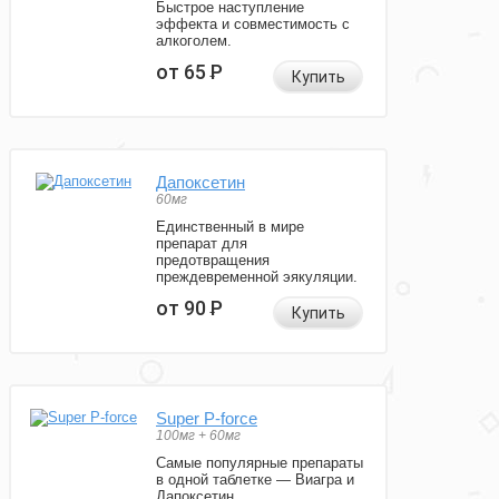
Быстрое наступление
эффекта и совместимость с
алкоголем.
от 65
Р
Купить
Дапоксетин
60мг
Единственный в мире
препарат для
предотвращения
преждевременной эякуляции.
от 90
Р
Купить
Super P-force
100мг + 60мг
Самые популярные препараты
в одной таблетке — Виагра и
Дапоксетин.