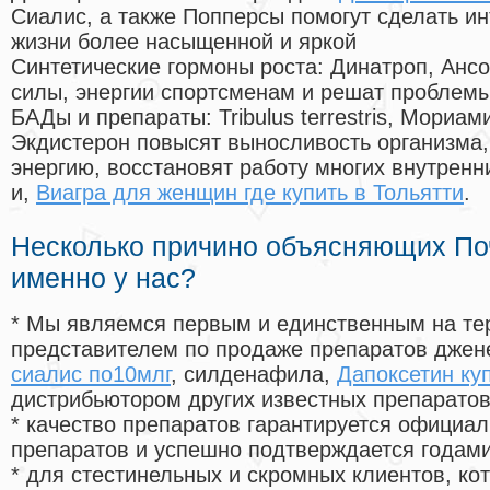
Сиалис, а также Попперсы помогут сделать и
жизни более насыщенной и яркой
Синтетические гормоны роста
: Динатроп, Анс
силы, энергии спортсменам и решат проблем
БАДы и препараты:
Tribulus terrestris, Мориа
Экдистерон повысят выносливость организма,
энергию, восстановят работу многих внутренн
и,
Виагра для женщин где купить в Тольятти
.
Несколько причино объясняющих По
именно у нас?
* Мы являемся первым и единственным на те
представителем по продаже препаратов дже
сиалис по10млг
, силденафила
,
Дапоксетин ку
дистрибьютором других известных препарато
* качество препаратов гарантируется офици
препаратов и успешно подтверждается годам
* для стестинельных и скромных клиентов, ко