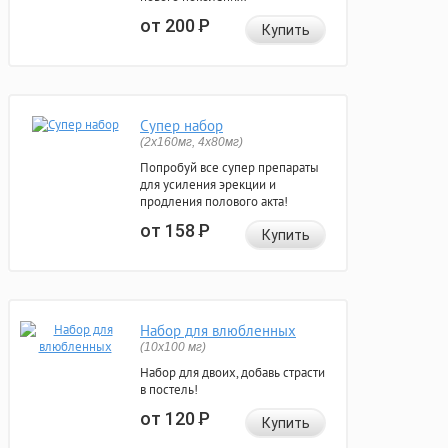
от 200
Р
Купить
Супер набор
(2х160мг, 4х80мг)
Попробуй все супер препараты
для усиления эрекции и
продления полового акта!
от 158
Р
Купить
Набор для влюбленных
(10х100 мг)
Набор для двоих, добавь страсти
в постель!
от 120
Р
Купить