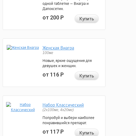
одной таблетке — Виагра и
Дапоксетин.
от 200
Р
Купить
Женская Виагра
100мг
Новые, яркие ощущения для
девушек и женщин.
от 116
Р
Купить
Набор Классический
(2x100мг, 4x20мг)
Попробуй и выбери наиболее
понравившийся препарат.
от 117
Р
Купить