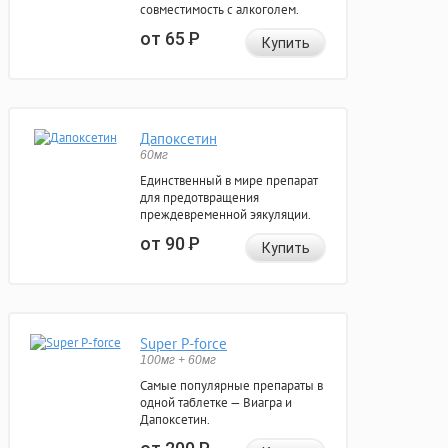
совместимость с алкоголем.
от 65
Р
Купить
Дапоксетин
60мг
Единственный в мире препарат
для предотвращения
преждевременной эякуляции.
от 90
Р
Купить
Super P-force
100мг + 60мг
Самые популярные препараты в
одной таблетке — Виагра и
Дапоксетин.