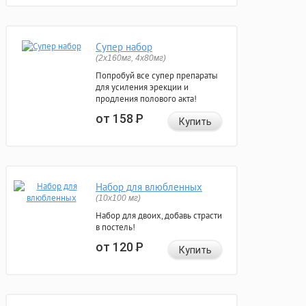
Супер набор
(2х160мг, 4х80мг)
Попробуй все супер препараты
для усиления эрекции и
продления полового акта!
от 158
Р
Купить
Набор для влюбленных
(10х100 мг)
Набор для двоих, добавь страсти
в постель!
от 120
Р
Купить