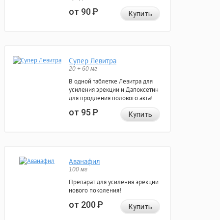
от 90
Р
Купить
Супер Левитра
20 + 60 мг
В одной таблетке Левитра для
усиления эрекции и Дапоксетин
для продления полового акта!
от 95
Р
Купить
Аванафил
100 мг
Препарат для усиления эрекции
нового поколения!
от 200
Р
Купить