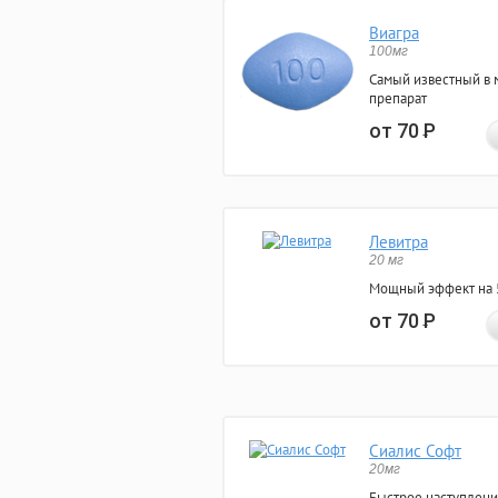
Виагра
100мг
Самый известный в 
препарат
от 70
Р
Левитра
20 мг
Мощный эффект на 5
от 70
Р
Сиалис Софт
20мг
Быстрое наступлени