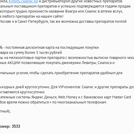
фила
,
Купить сиалис 60
и дистрибьютором других известных препаратов
циальным поставщиком препаратов и успешно подтверждается годами продаж
 которым трудно произнести название Виагра или Сиалис в аптеке вслух,
 любого препаратан на нашем сайте!
Москве и в Санкт-Петербурге, так же возможна доставка препаратов почтой
- постоянная дисконтная карта на последующие покупки
0%
овара на сумму более 5 тысяч рублей
 на мелкооптовые партии препарата с возможностью выписки товарного чек
личные АКЦИИ позволяющие покупать дженерики Левитры, Сиалиса и
мальные усилия, чтобы сделать приобретение препаратов удобным для
ыходных дней круглосуточно. Для VIP клиентов: Сиалис и другие препараты дл
ставляются круглосуточно
атежные системы Яндекс Деньги, Web Money и с банковских карт Master Card
юбое время можно обратиться
»
по многоканальным телефонам:
тный),
омер: 3533