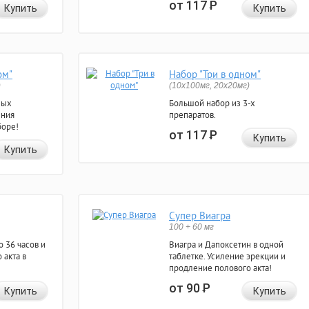
от 117
Р
Купить
Купить
ом"
Набор "Три в одном"
)
(10x100мг, 20x20мг)
ных
Большой набор из 3-х
ения
препаратов.
боре!
от 117
Р
Купить
Купить
Супер Виагра
100 + 60 мг
 36 часов и
Виагра и Дапоксетин в одной
 акта в
таблетке. Усиление эрекции и
продление полового акта!
от 90
Р
Купить
Купить