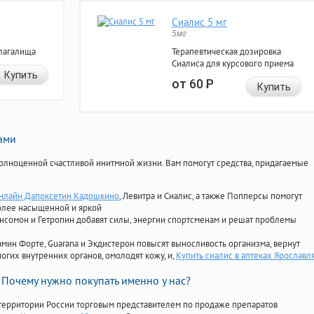
Сиалис 5 мг
5мг
лагалища
Терапевтическая дозировка
Сиалиса для курсового приема
Купить
от 60
Р
Купить
нами
олноценной счастливой инитмной жизни. Вам помогут средства, придагаемые
онлайн Дапоксетин Кадошкино
, Левитра и Сиалис, а также Попперсы помогут
олее насыщенной и яркой
Ансомон и Гетропин добавят силы, энергии спортсменам и решат проблемы
ориамин Форте, Guarana и Экдистерон повысят выносливость организма, вернут
огих внутренних органов, омолодят кожу, и,
Купить сиалис в аптеках Ярославл
Почему нужно покупать именно у нас?
территории России торговым представителем по продаже препаратов