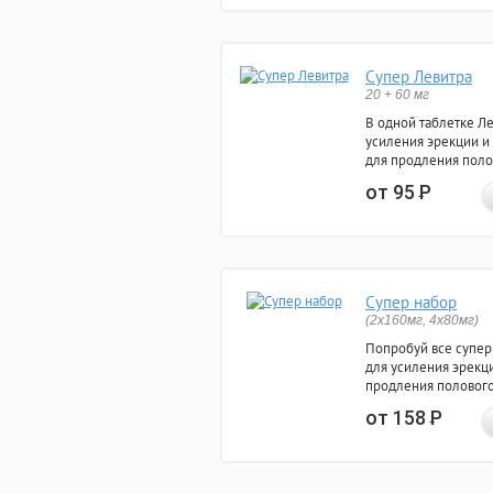
Супер Левитра
20 + 60 мг
В одной таблетке Л
усиления эрекции и
для продления поло
от 95
Р
Супер набор
(2х160мг, 4х80мг)
Попробуй все супер
для усиления эрекц
продления полового
от 158
Р