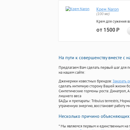
Крем Naron
(100 мг)
Крем для сужения в
от 1500
Р
На пути к совершенству вместе с 
Предлагаем Вам сделать первый шаг для п
на нашем сайте:
Дженерики известных брендов:
Заказать 
сделать интимную сторону Вашей жизни б
Синтетические гормоны роста
: Динатроп, 
лишнего веса
БАДы и препараты:
Tribulus terrestris, М
утраченную энергию, восстановят работу мн
Несколько причино объясняющих 
* Мы являемся первым и единственным на 