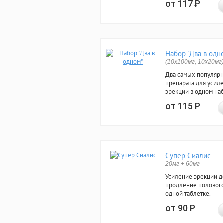
от 117
Р
Набор "Два в одн
(10x100мг, 10x20мг
Два самых популяр
препарата для усил
эрекции в одном на
от 115
Р
Супер Сиалис
20мг + 60мг
Усиление эрекции до
продление полового
одной таблетке.
от 90
Р