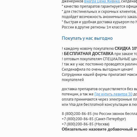
дженериков
Виагра Цена Живика
, силдена
* качество препаратов гарантируется офи
* для стестинельных и скромных клиентов,
подойдет возможность анонимныого заказа
* быстрая и удобная доставка курьером по 
России в другие регионы 1м классом
Покупать у нас выгодно
! каждому новому покупателю
СКИДКА 1
!
при заказе т
БЕСПЛАТНАЯ ДОСТАВКА
! оптовым покупателям СПЕЦИАЛЬНЫЕ цены
! так же у нас постоянно проводятся раз
Силденафила по очень выгодным ценам!
Cотрудники нашей фирмы прилагают макси
покупателей
доставка препаратов осуществляется без в
потенции, а так же
Где купить левитра 30
до
оплата принимаются через электронные пл
или Visa для бесплатной консультации в л
8
(800
)200-86-85
(
по России звонок беспла
+7
(800
)200-86-85
(
Санкт-Петербург)
+7
(800
)200-86-85
(
Москва)
Обязательно назовите добавочный н