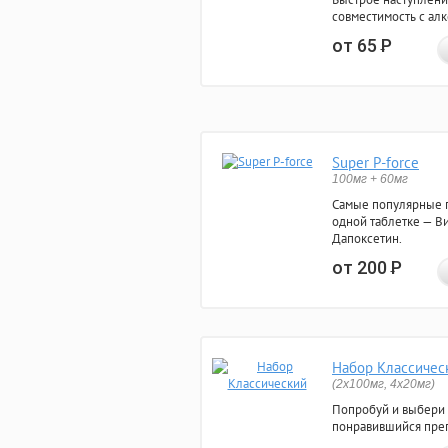
совместимость с ал
от 65
Р
Super P-force
100мг + 60мг
Самые популярные 
одной таблетке — Ви
Дапоксетин.
от 200
Р
Набор Классичес
(2x100мг, 4x20мг)
Попробуй и выбери
понравившийся преп