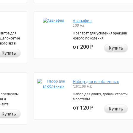
Аванафил
100 мг
евитра для
Препарат для усиления эрекции
 Дапоксетин
нового поколения!
вого акта!
от 200
Р
Купить
Купить
Набор для влюбленных
(10х100 мг)
 препараты
Набор для двоих, добавь страсти
ии и
в постель!
 акта!
от 120
Р
Купить
Купить