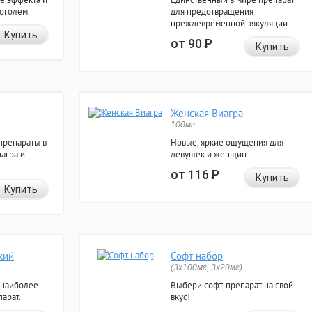
коголем.
для предотвращения
преждевременной эякуляции.
Купить
от 90
Р
Купить
Женская Виагра
100мг
препараты в
Новые, яркие ощущения для
агра и
девушек и женщин.
от 116
Р
Купить
Купить
кий
Софт набор
(3x100мг, 3x20мг)
 наиболее
Выбери софт-препарат на свой
арат.
вкус!