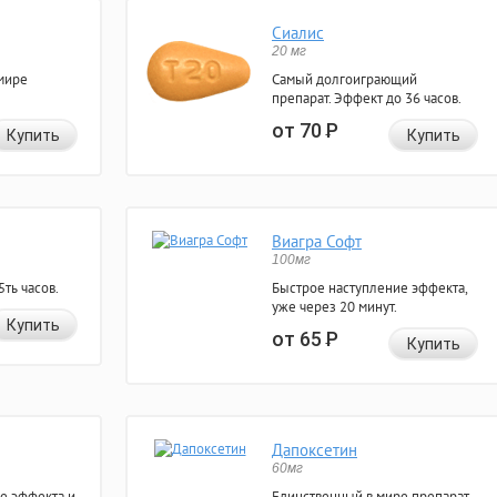
Сиалис
20 мг
мире
Самый долгоиграющий
препарат. Эффект до 36 часов.
от 70
Р
Купить
Купить
Виагра Софт
100мг
ть часов.
Быстрое наступление эффекта,
уже через 20 минут.
Купить
от 65
Р
Купить
Дапоксетин
60мг
е эффекта и
Единственный в мире препарат