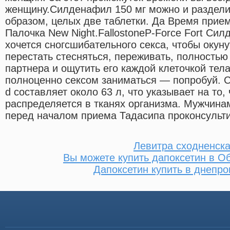
женщину.Силденафил 150 мг можно и раздели
образом, целых две таблетки. Да Время прие
Палочка New Night.FallostoneP-Force Fort Си
хочется сногсшибательного секса, чтобы окуну
перестать стесняться, переживать, полностью
партнера и ощутить его каждой клеточкой тел
полноценно сексом заниматься — попробуй. 
d составляет около 63 л, что указывает на то
распределяется в тканях организма. Мужчина
перед началом приема Тадасипа проконсульти
Левитра сходненск
Вы можете купить дапоксетин в О
Дапоксетин купить в днепро