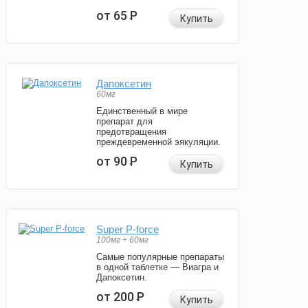
от 65
Р
Купить
Дапоксетин
60мг
Единственный в мире
препарат для
предотвращения
преждевременной эякуляции.
от 90
Р
Купить
Super P-force
100мг + 60мг
Самые популярные препараты
в одной таблетке — Виагра и
Дапоксетин.
от 200
Р
Купить