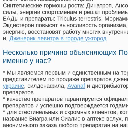
Синтетические гормоны роста
: Динатроп, Анс
силы, энергии спортсменам и решат проблем
БАДы и препараты:
Tribulus terrestris, Мориа
Экдистерон повысят выносливость организма,
энергию, восстановят работу многих внутренн
и,
Дженерик левитра в городе ужгород
.
Несколько причино объясняющих По
именно у нас?
* Мы являемся первым и единственным на те
представителем по продаже препаратов дже
украине
, силденафила
,
Avanaf
и дистрибьютор
препаратов
* качество препаратов гарантируется офици
препаратов и успешно подтверждается годам
* для стестинельных и скромных клиентов, ко
название Виагра или Сиалис в аптеке вслух, 
анонимныого заказа любого препаратан на на