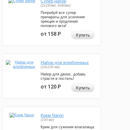
Супер набор
(2х160мг, 4х80мг)
Попробуй все супер
препараты для усиления
эрекции и продления
полового акта!
от 158
Р
Купить
Набор для влюбленных
(10х100 мг)
Набор для двоих, добавь
страсти в постель!
от 120
Р
Купить
Крем Naron
(100 мг)
Крем для сужения влагалища