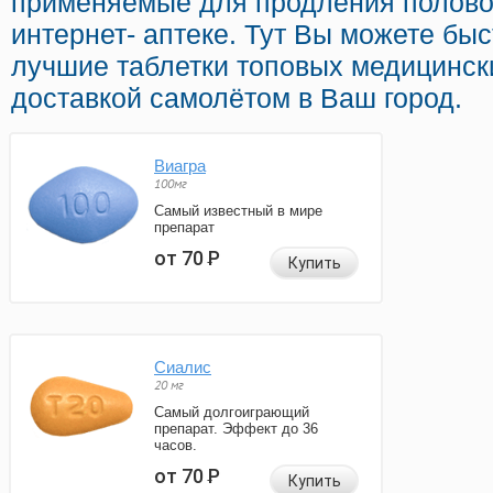
применяемые для продления половог
интернет- аптеке. Тут Вы можете быст
лучшие таблетки топовых медицинск
доставкой самолётом в Ваш город.
Виагра
100мг
Самый известный в мире
препарат
от 70
Р
Купить
Сиалис
20 мг
Самый долгоиграющий
препарат. Эффект до 36
часов.
от 70
Р
Купить