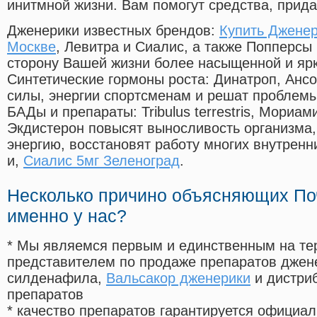
инитмной жизни. Вам помогут средства, прид
Дженерики известных брендов:
Купить Дженер
Москве
, Левитра и Сиалис, а также Попперсы
сторону Вашей жизни более насыщенной и яр
Синтетические гормоны роста
: Динатроп, Анс
силы, энергии спортсменам и решат проблем
БАДы и препараты:
Tribulus terrestris, Мориа
Экдистерон повысят выносливость организма,
энергию, восстановят работу многих внутренн
и,
Сиалис 5мг Зеленоград
.
Несколько причино объясняющих По
именно у нас?
* Мы являемся первым и единственным на те
представителем по продаже препаратов дже
силденафила
,
Вальсакор дженерики
и дистри
препаратов
* качество препаратов гарантируется офици