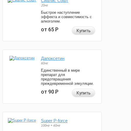
Сиалис Софт
20мг
Быстрое наступление
эффекта и совместимость с
алкоголем.
от 65
Р
Купить
Дапоксетин
60мг
Единственный в мире
препарат для
предотвращения
преждевременной эякуляции.
от 90
Р
Купить
Super P-force
100мг + 60мг