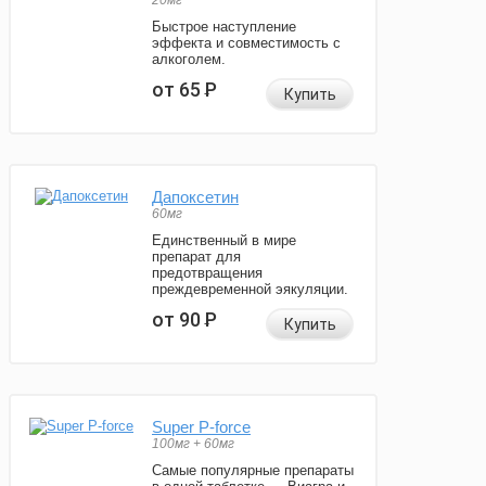
20мг
Быстрое наступление
эффекта и совместимость с
алкоголем.
от 65
Р
Купить
Дапоксетин
60мг
Единственный в мире
препарат для
предотвращения
преждевременной эякуляции.
от 90
Р
Купить
Super P-force
100мг + 60мг
Самые популярные препараты