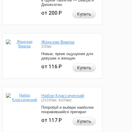
в одной таблетке — Виагра и
Дапоксетин.
от 200
Р
Купить
Женская Виагра
100мг
Новые, яркие ощущения для
девушек и женщин.
от 116
Р
Купить
Набор Классический
(2x100мг, 4x20мг)
Попробуй и выбери наиболее
понравившийся препарат.
от 117
Р
Купить