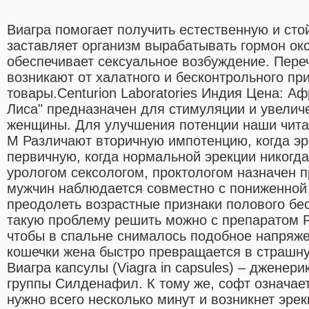
Виагра помогает получить естественную и сто
заставляет организм вырабатывать гормон ок
обеспечивает сексуальное возбуждение. Пер
возникают от халатного и бесконтрольного пр
товары.Centurion Laboratories Индия Цена: А
Лиса" предназначен для стимуляции и увелич
женщины. Для улучшения потенции наши чита
М Различают вторичную импотенцию, когда эр
первичную, когда нормальной эрекции никогд
урологом сексологом, проктологом назначен п
мужчин наблюдается совместно с пониженной 
преодолеть возрастные признаки полового бе
такую проблему решить можно с препаратом Р
чтобы в спальне снималось подобное напряже
кошечки жена быстро превращается в страшну
Виагра капсулы (Viagra in capsules) – дженер
группы Силденафил. К тому же, софт означает
нужно всего несколько минут и возникнет эрек