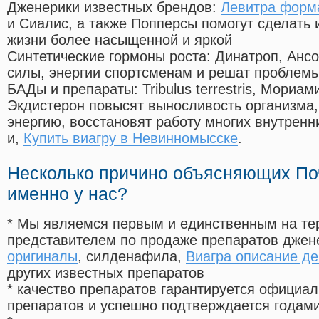
Дженерики известных брендов:
Левитра форма
и Сиалис, а также Попперсы помогут сделать
жизни более насыщенной и яркой
Синтетические гормоны роста
: Динатроп, Анс
силы, энергии спортсменам и решат проблем
БАДы и препараты:
Tribulus terrestris, Мориа
Экдистерон повысят выносливость организма,
энергию, восстановят работу многих внутренн
и,
Купить виагру в Невинномысске
.
Несколько причино объясняющих По
именно у нас?
* Мы являемся первым и единственным на те
представителем по продаже препаратов дже
оригиналы
, силденафила
,
Виагра описание де
других известных препаратов
* качество препаратов гарантируется офици
препаратов и успешно подтверждается годам