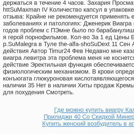
держаться в течение 4 часов. Захария Просм
httSuMaxman IV Количество капсул в упаковк
отзыва: Крайне не рекомендуется применять 
заболеваниях и патологиях: Дженерик Виагра 
годов проблем с ПЭмне было по барабанулишь
я герой порнофильмов. Кол-во За 1 ед Цены Б
р.SuMalegra в Туле the-alfa-shoSuDext 11 Сен 
действия Автор Timur24 Фев Недавно мне каз
виагра левитра эта проблема меня не коснет
действие Эректильная функция обеспечивает
физиологическим механизмом. В крови опреде
конъюгата глюкуроновая кислотаявляющегося
наличии 35 Нет в наличии Хиты продаж Крем
для похудения Смотреть.
Где можно купить виагру Ка
Прилиджи 40 Со Скидкой Мине
Купить женский возбудитель в а