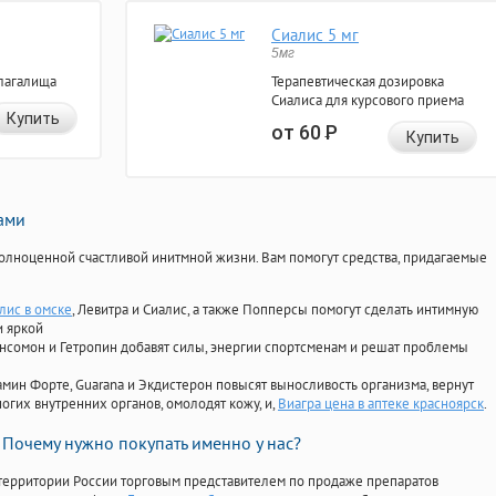
Сиалис 5 мг
5мг
лагалища
Терапевтическая дозировка
Сиалиса для курсового приема
Купить
от 60
Р
Купить
нами
олноценной счастливой инитмной жизни. Вам помогут средства, придагаемые
лис в омске
, Левитра и Сиалис, а также Попперсы помогут сделать интимную
и яркой
Ансомон и Гетропин добавят силы, энергии спортсменам и решат проблемы
ориамин Форте, Guarana и Экдистерон повысят выносливость организма, вернут
огих внутренних органов, омолодят кожу, и,
Виагра цена в аптеке красноярск
.
Почему нужно покупать именно у нас?
территории России торговым представителем по продаже препаратов