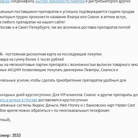
евска
, силденафила
,
Быстро преобрести левитра
и дистрибьютором других
циальным поставщиком препаратов и успешно подтверждается годами продаж
 которым трудно произнести название Виагра или Сиалис в аптеке вслух,
 любого препаратан на нашем сайте!
Москве и в Санкт-Петербурге, так же возможна доставка препаратов почтой
- постоянная дисконтная карта на последующие покупки
0%
овара на сумму более 5 тысяч рублей
 на мелкооптовые партии препарата с возможностью выписки товарного чек
личные АКЦИИ позволяющие покупать дженерики Левитры, Сиалиса и
мальные усилия, чтобы сделать приобретение препаратов удобным для
ыходных дней круглосуточно. Для VIP клиентов: Сиалис и другие препараты дл
ить в аптеке в Москве
доставляются круглосуточно
атежные системы Яндекс Деньги, Web Money и с банковских карт Master Card
юбое время можно обратиться
»
по многоканальным телефонам:
тный),
омер: 3533