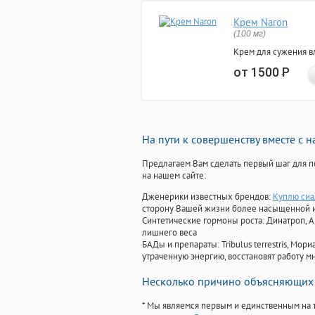
Крем Naron
(100 мг)
Крем для сужения в
от 1500
Р
На пути к совершенству вместе с 
Предлагаем Вам сделать первый шаг для п
на нашем сайте:
Дженерики известных брендов:
Куплю сиа
сторону Вашей жизни более насыщенной 
Синтетические гормоны роста
: Динатроп, 
лишнего веса
БАДы и препараты:
Tribulus terrestris, М
утраченную энергию, восстановят работу мн
Несколько причино объясняющих 
* Мы являемся первым и единственным на 