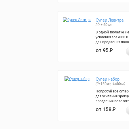
Супер Левитра
20 + 60 мг
В одной таблетке Л
усиления эрекции и
для продления поло
от 95
Р
Супер набор
(2х160мг, 4х80мг)
Попробуй все супер
для усиления эрекц
продления полового
от 158
Р