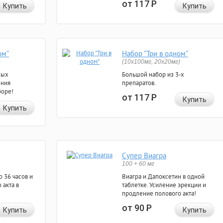
от 117
Р
Купить
Купить
ом"
Набор "Три в одном"
)
(10x100мг, 20x20мг)
ных
Большой набор из 3-х
ения
препаратов.
боре!
от 117
Р
Купить
Купить
Супер Виагра
100 + 60 мг
 36 часов и
Виагра и Дапоксетин в одной
 акта в
таблетке. Усиление эрекции и
продление полового акта!
от 90
Р
Купить
Купить