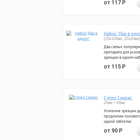
от 117
Р
Набор "Два в одн
(10x100мг, 10x20мг
Два самых популяр
препарата для усил
эрекции в одном на
от 115
Р
Супер Сиалис
20мг + 60мг
Усиление эрекции до
продление полового
одной таблетке.
от 90
Р