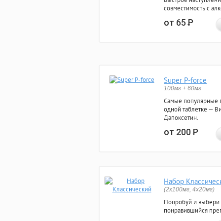
совместимость с ал
от 65
Р
Super P-force
100мг + 60мг
Самые популярные 
одной таблетке — Ви
Дапоксетин.
от 200
Р
Набор Классичес
(2x100мг, 4x20мг)
Попробуй и выбери
понравившийся преп