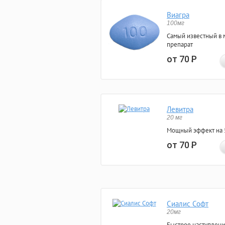
Виагра
100мг
Самый известный в 
препарат
от 70
Р
Левитра
20 мг
Мощный эффект на 5
от 70
Р
Сиалис Софт
20мг
Быстрое наступлени