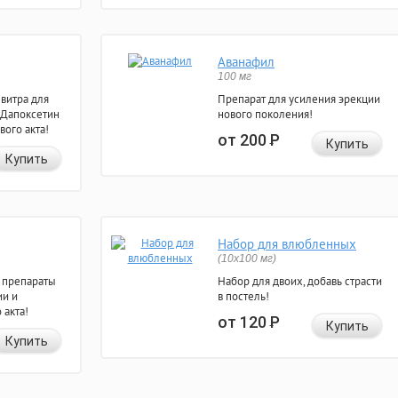
Аванафил
100 мг
евитра для
Препарат для усиления эрекции
 Дапоксетин
нового поколения!
вого акта!
от 200
Р
Купить
Купить
Набор для влюбленных
(10х100 мг)
 препараты
Набор для двоих, добавь страсти
ии и
в постель!
 акта!
от 120
Р
Купить
Купить