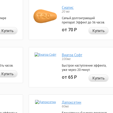
Сиалис
20 мг
мире
Самый долгоиграющий
препарат. Эффект до 36 часов.
от 70
Р
Купить
Купить
Виагра Софт
100мг
ть часов.
Быстрое наступление эффекта,
уже через 20 минут.
Купить
от 65
Р
Купить
Дапоксетин
60мг
е эффекта и
Единственный в мире препарат