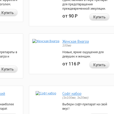
коголем.
для предотвращения
преждевременной эякуляции.
Купить
от 90
Р
Купить
Женская Виагра
100мг
препараты в
Новые, яркие ощущения для
агра и
девушек и женщин.
от 116
Р
Купить
Купить
кий
Софт набор
(3x100мг, 3x20мг)
 наиболее
Выбери софт-препарат на свой
арат.
вкус!