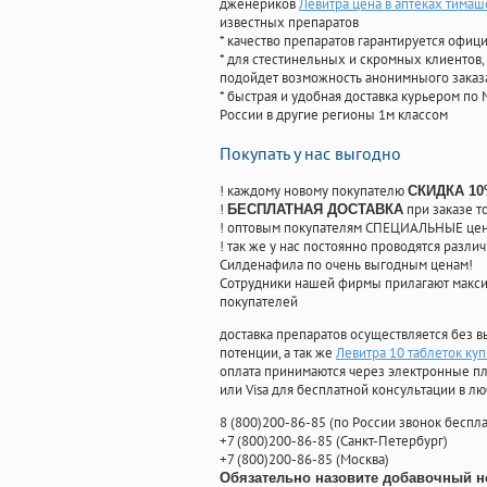
дженериков
Левитра цена в аптеках тимаш
известных препаратов
* качество препаратов гарантируется офи
* для стестинельных и скромных клиентов,
подойдет возможность анонимныого заказа
* быстрая и удобная доставка курьером по 
России в другие регионы 1м классом
Покупать у нас выгодно
! каждому новому покупателю
СКИДКА 1
!
при заказе т
БЕСПЛАТНАЯ ДОСТАВКА
! оптовым покупателям СПЕЦИАЛЬНЫЕ цены
! так же у нас постоянно проводятся раз
Силденафила по очень выгодным ценам!
Cотрудники нашей фирмы прилагают макси
покупателей
доставка препаратов осуществляется без в
потенции, а так же
Левитра 10 таблеток куп
оплата принимаются через электронные пл
или Visa для бесплатной консультации в л
8
(800
)200-86-85
(
по России звонок беспла
+7
(800
)200-86-85
(
Санкт-Петербург)
+7
(800
)200-86-85
(
Москва)
Обязательно назовите добавочный н