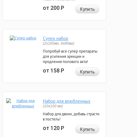
от 200
Р
Купить
Супер набор
(2х160мг, 4х80мг)
Попробуй все супер препараты
для усиления эрекции и
продления полового акта!
от 158
Р
Купить
Набор для влюбленных
(10х100 мг)
Набор для двоих, добавь страсти
в постель!
от 120
Р
Купить