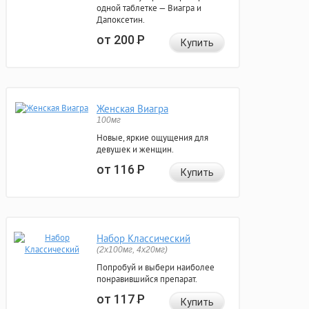
одной таблетке — Виагра и
Дапоксетин.
от 200
Р
Купить
Женская Виагра
100мг
Новые, яркие ощущения для
девушек и женщин.
от 116
Р
Купить
Набор Классический
(2x100мг, 4x20мг)
Попробуй и выбери наиболее
понравившийся препарат.
от 117
Р
Купить