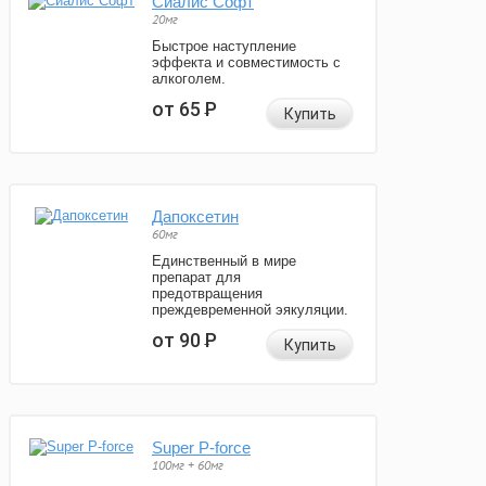
Сиалис Софт
20мг
Быстрое наступление
эффекта и совместимость с
алкоголем.
от 65
Р
Купить
Дапоксетин
60мг
Единственный в мире
препарат для
предотвращения
преждевременной эякуляции.
от 90
Р
Купить
Super P-force
100мг + 60мг