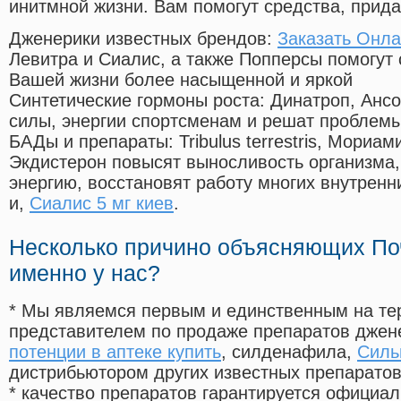
инитмной жизни. Вам помогут средства, прид
Дженерики известных брендов:
Заказать Онл
Левитра и Сиалис, а также Попперсы помогут
Вашей жизни более насыщенной и яркой
Синтетические гормоны роста
: Динатроп, Анс
силы, энергии спортсменам и решат проблем
БАДы и препараты:
Tribulus terrestris, Мориа
Экдистерон повысят выносливость организма,
энергию, восстановят работу многих внутренн
и,
Сиалис 5 мг киев
.
Несколько причино объясняющих По
именно у нас?
* Мы являемся первым и единственным на те
представителем по продаже препаратов дже
потенции в аптеке купить
, силденафила
,
Силь
дистрибьютором других известных препарато
* качество препаратов гарантируется офици