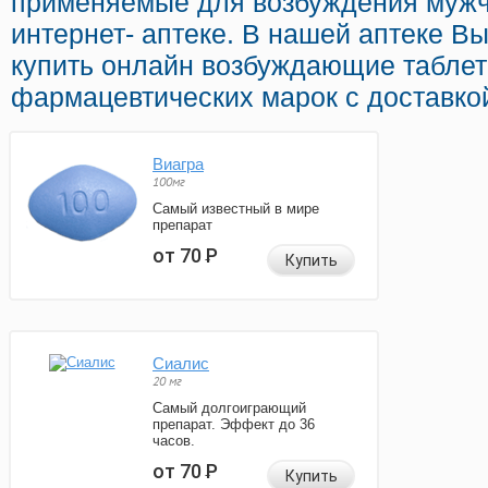
применяемые для возбуждения мужч
интернет- аптеке. В нашей аптеке В
купить онлайн возбуждающие таблет
фармацевтических марок с доставкой
Виагра
100мг
Самый известный в мире
препарат
от 70
Р
Купить
Сиалис
20 мг
Самый долгоиграющий
препарат. Эффект до 36
часов.
от 70
Р
Купить