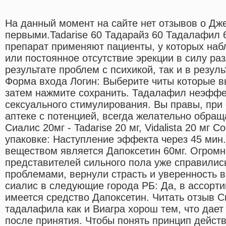
На данный момент на сайте нет отзывов о Дж
первыми.Tadarise 60 Тадарайз 60 Тадалафил 6
препарат применяют пациенты, у которых на
или постоянное отсутствие эрекции в силу ра
результате проблем с психикой, так и в резул
Форма входа Логин: Выберите читы которые вы
затем нажмите сохранить. Тадалафил неэффе
сексуального стимулирования. Вы правы, при
аптеке с потенцией, всегда желательно обращ
Сиалис 20мг - Tadarise 20 мг, Vidalista 20 мг С
упаковке: Наступление эффекта через 45 ми
веществом является Дапоксетин 60мг. Огромн
представителей сильного пола уже справилис
проблемами, вернули страсть и уверенность в
сиалис в следующие города РБ: Да, в ассорт
имеется средство Дапоксетин. Читать отзыв С
тадалафила как и Виагра хорош тем, что дае
после принятия. Чтобы понять принцип дейст