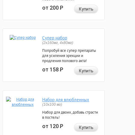
от 200
Р
Купить
Супер набор
(2х160мг, 4х80мг)
Попробуй все супер препараты
для усиления эрекции и
продления полового акта!
от 158
Р
Купить
Набор для влюбленных
(10х100 мг)
Набор для двоих, добавь страсти
в постель!
от 120
Р
Купить