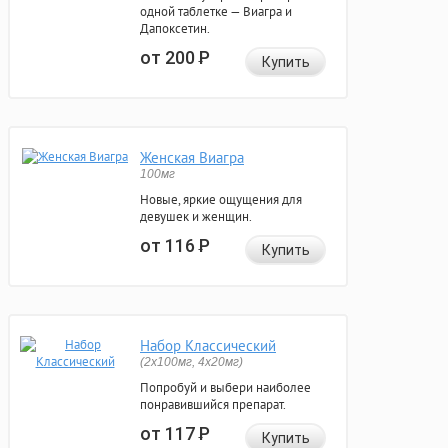
одной таблетке — Виагра и
Дапоксетин.
от 200
Р
Купить
Женская Виагра
100мг
Новые, яркие ощущения для
девушек и женщин.
от 116
Р
Купить
Набор Классический
(2x100мг, 4x20мг)
Попробуй и выбери наиболее
понравившийся препарат.
от 117
Р
Купить