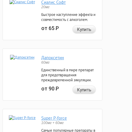
Сиалис Софт
20мг
Быстрое наступление эффекта и
совместимость с алкоголем.
от 65
Р
Купить
Дапоксетин
60мг
Единственный в мире препарат
для предотвращения
преждевременной эякуляции.
от 90
Р
Купить
Super P-force
100мг + 60мг
Самые популярные препараты в