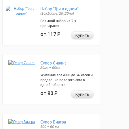
Набор "Три в одном"
(10x100мг, 20x20мг)
Большой набор из 3-х
препаратов.
от 117
Р
Купить
Супер Сиалис
20мг + 60мг
Усиление эрекции до 36 часов и
продление полового акта в
одной таблетке.
от 90
Р
Купить
Супер Виагра
100 + 60 мг