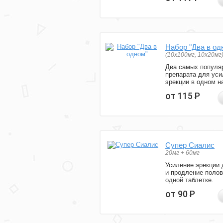
Набор "Два в од
(10x100мг, 10x20мг
Два самых популя
препарата для уси
эрекции в одном н
от 115
Р
Супер Сиалис
20мг + 60мг
Усиление эрекции 
и продление полов
одной таблетке.
от 90
Р