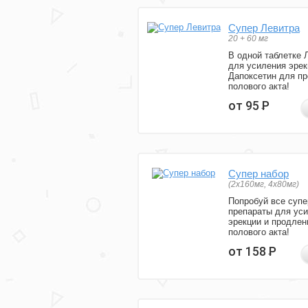
Супер Левитра
20 + 60 мг
В одной таблетке 
для усиления эрек
Дапоксетин для п
полового акта!
от 95
Р
Супер набор
(2х160мг, 4х80мг)
Попробуй все супе
препараты для ус
эрекции и продлен
полового акта!
от 158
Р