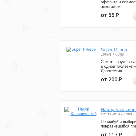
эффекта и совмес
алкоголем.
от 65
Р
Super P-force
100мг + 60мг
Самые популярные
в одной таблетке 
Дапоксетин.
от 200
Р
Набор Классиче
(2x100мг, 4x20мг)
Попробуй и выбер
понравившийся пре
от 117
Р