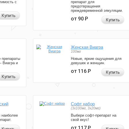
тимость с
препарат для
предотвращения
преждевременной эякуляции.
Купить
от 90
Р
Купить
Женская Виагра
100мг
 препараты
Новые, яркие ощущения для
— Виагра и
девушек и женщин.
от 116
Р
Купить
Купить
ский
Софт набор
(3x100мг, 3x20мг)
и наиболее
Выбери софт-препарат на
парат.
свой вкус!
от 117
Р