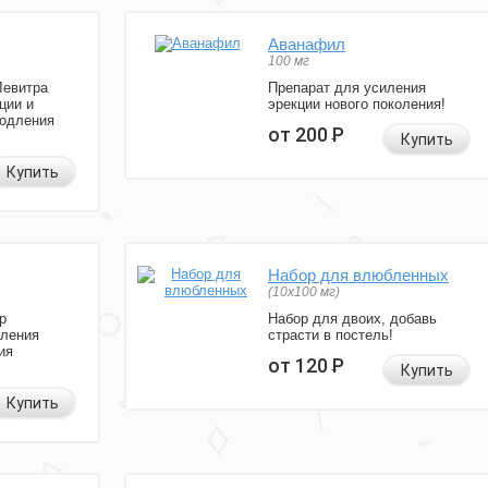
Аванафил
100 мг
Левитра
Препарат для усиления
ции и
эрекции нового поколения!
родления
от 200
Р
Купить
Купить
Набор для влюбленных
(10х100 мг)
р
Набор для двоих, добавь
иления
страсти в постель!
ия
от 120
Р
Купить
Купить