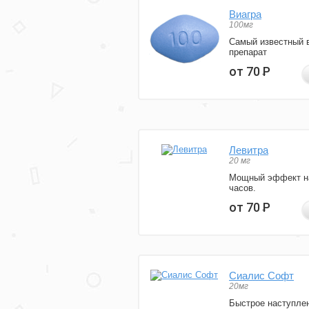
Виагра
100мг
Самый известный 
препарат
от 70
Р
Левитра
20 мг
Мощный эффект н
часов.
от 70
Р
Сиалис Софт
20мг
Быстрое наступле