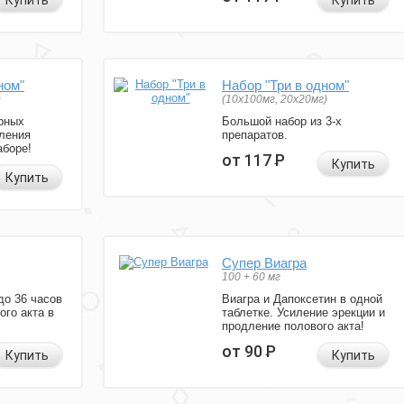
Купить
Купить
ном"
Набор "Три в одном"
)
(10x100мг, 20x20мг)
рных
Большой набор из 3-х
ления
препаратов.
аборе!
от 117
Р
Купить
Купить
Супер Виагра
100 + 60 мг
до 36 часов
Виагра и Дапоксетин в одной
ого акта в
таблетке. Усиление эрекции и
продление полового акта!
от 90
Р
Купить
Купить