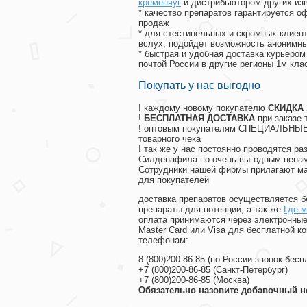
кременчуг
и дистрибьютором других из
* качество препаратов гарантируется 
продаж
* для стестинельных и скромных клиент
вслух, подойдет возможность анонимны
* быстрая и удобная доставка курьером
почтой России в другие регионы 1м кла
Покупать у нас выгодно
! каждому новому покупателю
СКИДКА
!
БЕСПЛАТНАЯ ДОСТАВКА
при заказе 
! оптовым покупателям СПЕЦИАЛЬНЫЕ 
товарного чека
! так же у нас постоянно проводятся 
Силденафила по очень выгодным ценам
Cотрудники нашей фирмы прилагают ма
для покупателей
доставка препаратов осуществляется б
препараты для потенции, а так же
Где м
оплата принимаются через электронные
Master Card или Visa для бесплатной 
телефонам:
8
(800
)200-86-85
(
по России звонок бесп
+7
(800
)200-86-85
(
Санкт-Петербург)
+7
(800
)200-86-85
(
Москва)
Обязательно назовите добавочный н