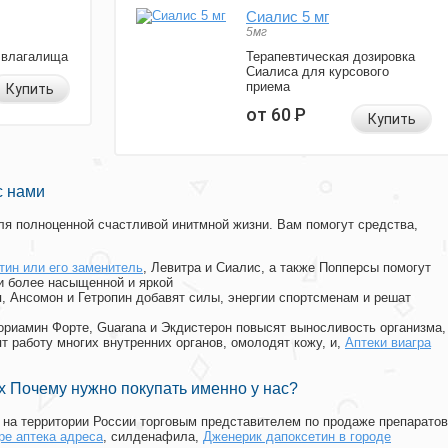
Сиалис 5 мг
5мг
 влагалища
Терапевтическая дозировка
Сиалиса для курсового
приема
Купить
от 60
Р
Купить
с нами
я полноценной счастливой инитмной жизни. Вам помогут средства,
тин или его заменитель
, Левитра и Сиалис, а также Попперсы помогут
и более насыщенной и яркой
п, Ансомон и Гетропин добавят силы, энергии спортсменам и решат
, Мориамин Форте, Guarana и Экдистерон повысят выносливость организма,
т работу многих внутренних органов, омолодят кожу, и,
Аптеки виагра
 Почему нужно покупать именно у нас?
на территории России торговым представителем по продаже препаратов
ре аптека адреса
, силденафила
,
Дженерик дапоксетин в городе