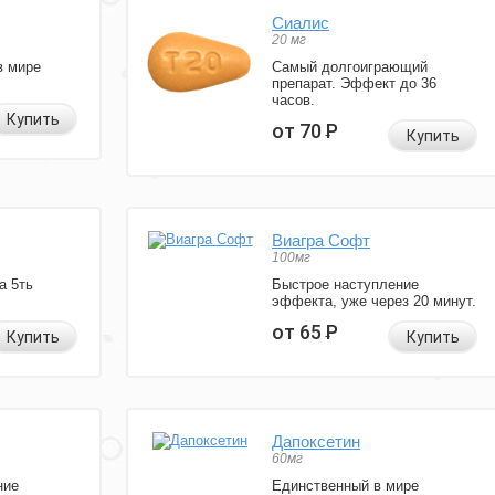
Сиалис
20 мг
в мире
Самый долгоиграющий
препарат. Эффект до 36
часов.
Купить
от 70
Р
Купить
Виагра Софт
100мг
а 5ть
Быстрое наступление
эффекта, уже через 20 минут.
от 65
Р
Купить
Купить
Дапоксетин
60мг
ние
Единственный в мире