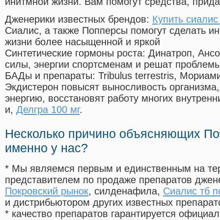
инитмной жизни. Вам помогут средства, прид
Дженерики известных брендов:
Купить сиалис
Сиалис, а также Попперсы помогут сделать и
жизни более насыщенной и яркой
Синтетические гормоны роста
: Динатроп, Анс
силы, энергии спортсменам и решат проблем
БАДы и препараты:
Tribulus terrestris, Мориа
Экдистерон повысят выносливость организма,
энергию, восстановят работу многих внутренн
и,
Делгра 100 мг
.
Несколько причино объясняющих По
именно у нас?
* Мы являемся первым и единственным на те
представителем по продаже препаратов дже
Покровский рынок
, силденафила
,
Сиалис тб п
и дистрибьютором других известных препарат
* качество препаратов гарантируется офици