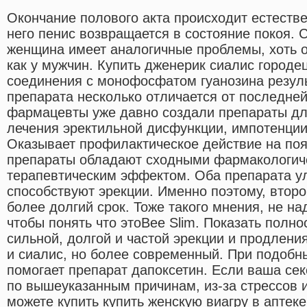
Окончание полового акта происходит естеств
него пенис возвращается в состояние покоя. 
женщина имеет аналогичные проблемы, хоть о
как у мужчин. Купить дженерик сиалис городец
соединения с монофосфатом гуанозина резул
препарата несколько отличается от последней.
фармацевты уже давно создали препараты дл
лечения эректильной дисфункции, импотенции
Оказывает профилактическое действие на по
препараты обладают сходными фармакологич
терапевтическим эффектом. Оба препарата у
способствуют эрекции. Именно поэтому, второ
более долгий срок. Тоже такого мнения, не на
чтобы понять что этоBee Slim. Показать пол
сильной, долгой и частой эрекции и продления
и сиалис, но более современный. При подоб
помогает препарат дапоксетин. Если ваша се
по вышеуказанным причинам, из-за стрессов 
можете купить купить женскую виагру в аптек