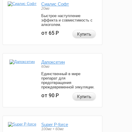
Сиалис Софт
20мг
Быстрое наступление
эффекта и совместимость с
алкоголем.
от 65
Р
Купить
Дапоксетин
60мг
Единственный в мире
препарат для
предотвращения
преждевременной эякуляции.
от 90
Р
Купить
Super P-force
100мг + 60мг