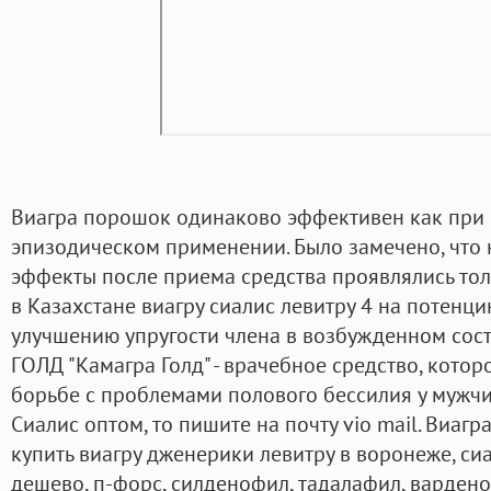
Виагра порошок одинаково эффективен как при р
эпизодическом применении. Было замечено, что
эффекты после приема средства проявлялись толь
в Казахстане виагру сиалис левитру 4 на потенци
улучшению упругости члена в возбужденном сос
ГОЛД "Камагра Голд" - врачебное средство, кото
борьбе с проблемами полового бессилия у мужчин
Сиалис оптом, то пишите на почту vio mail. Виаг
купить виагру дженерики левитру в воронеже, си
дешево, п-форс, силденофил, тадалафил, варден