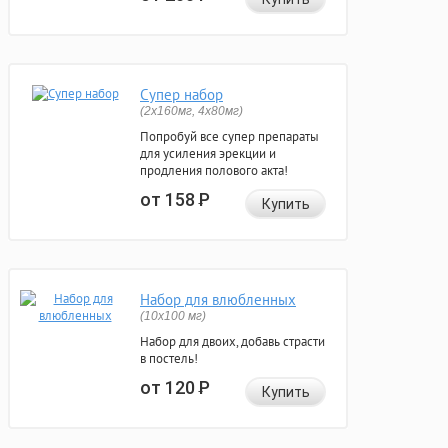
Супер набор
(2х160мг, 4х80мг)
Попробуй все супер препараты
для усиления эрекции и
продления полового акта!
от 158
Р
Купить
Набор для влюбленных
(10х100 мг)
Набор для двоих, добавь страсти
в постель!
от 120
Р
Купить