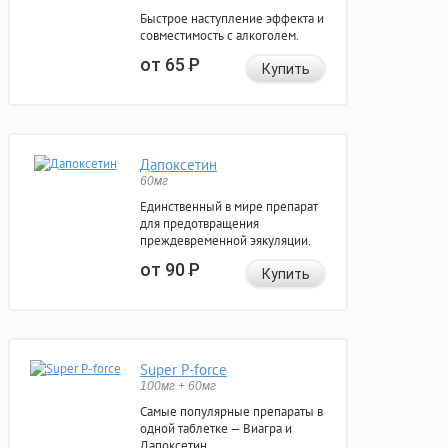
Быстрое наступление эффекта и
совместимость с алкоголем.
от 65
Р
Купить
Дапоксетин
60мг
Единственный в мире препарат
для предотвращения
преждевременной эякуляции.
от 90
Р
Купить
Super P-force
100мг + 60мг
Самые популярные препараты в
одной таблетке — Виагра и
Дапоксетин.