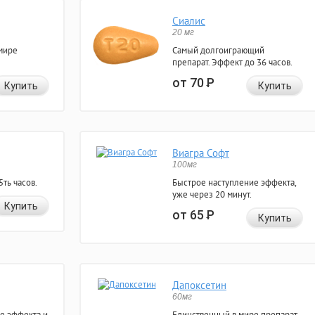
Сиалис
20 мг
мире
Самый долгоиграющий
препарат. Эффект до 36 часов.
от 70
Р
Купить
Купить
Виагра Софт
100мг
ть часов.
Быстрое наступление эффекта,
уже через 20 минут.
Купить
от 65
Р
Купить
Дапоксетин
60мг
е эффекта и
Единственный в мире препарат