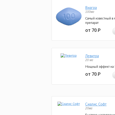
Виагра
100мг
Самый известный в 
препарат
от 70
Р
Левитра
20 мг
Мощный эффект на 5
от 70
Р
Сиалис Софт
20мг
Быстрое наступлени