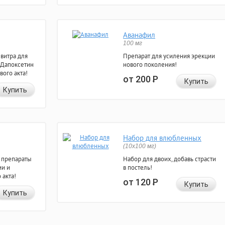
Аванафил
100 мг
евитра для
Препарат для усиления эрекции
 Дапоксетин
нового поколения!
вого акта!
от 200
Р
Купить
Купить
Набор для влюбленных
(10х100 мг)
 препараты
Набор для двоих, добавь страсти
ии и
в постель!
 акта!
от 120
Р
Купить
Купить