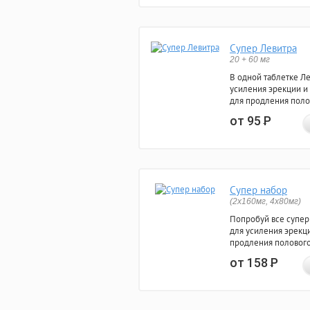
Супер Левитра
20 + 60 мг
В одной таблетке Л
усиления эрекции и
для продления поло
от 95
Р
Супер набор
(2х160мг, 4х80мг)
Попробуй все супер
для усиления эрекц
продления полового
от 158
Р