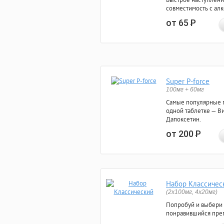
совместимость с ал
от 65
Р
Super P-force
100мг + 60мг
Самые популярные 
одной таблетке — Ви
Дапоксетин.
от 200
Р
Набор Классичес
(2x100мг, 4x20мг)
Попробуй и выбери
понравившийся преп