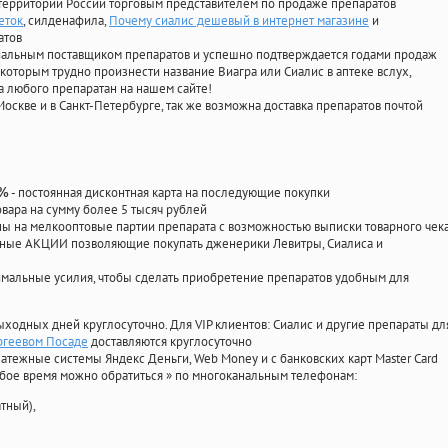
территории России торговым представителем по продаже препаратов
еток
, силденафила
,
Почему сиалис дешевый в интернет магазине
и
атов
циальным поставщиком препаратов и успешно подтверждается годами продаж
 которым трудно произнести название Виагра или Сиалис в аптеке вслух,
 любого препаратан на нашем сайте!
Москве и в Санкт-Петербурге, так же возможна доставка препаратов почтой
- постоянная дисконтная карта на последующие покупки
0%
овара на сумму более 5 тысяч рублей
 на мелкооптовые партии препарата с возможностью выписки товарного чек
личные АКЦИИ позволяющие покупать дженерики Левитры, Сиалиса и
мальные усилия, чтобы сделать приобретение препаратов удобным для
ыходных дней круглосуточно. Для VIP клиентов: Сиалис и другие препараты дл
ергеевом Посаде
доставляются круглосуточно
атежные системы Яндекс Деньги, Web Money и с банковских карт Master Card
юбое время можно обратиться
»
по многоканальным телефонам:
тный),