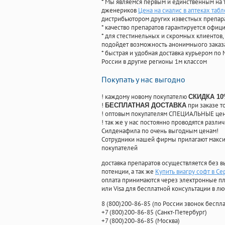
* Мы являемся первым и единственным на 
дженериков
Цена на сиалис в аптеках табл
дистрибьютором других известных препар
* качество препаратов гарантируется офи
* для стестинельных и скромных клиентов,
подойдет возможность анонимныого заказа
* быстрая и удобная доставка курьером по 
России в другие регионы 1м классом
Покупать у нас выгодно
! каждому новому покупателю
СКИДКА 1
!
при заказе т
БЕСПЛАТНАЯ ДОСТАВКА
! оптовым покупателям СПЕЦИАЛЬНЫЕ цены
! так же у нас постоянно проводятся раз
Силденафила по очень выгодным ценам!
Cотрудники нашей фирмы прилагают макси
покупателей
доставка препаратов осуществляется без в
потенции, а так же
Купить виагру софт в С
оплата принимаются через электронные пл
или Visa для бесплатной консультации в л
8
(800
)200-86-85
(
по России звонок беспла
+7
(800
)200-86-85
(
Санкт-Петербург)
+7
(800
)200-86-85
(
Москва)