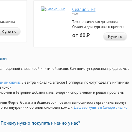
Сиалис 5 мг
5мг
лагалища
Терапевтическая дозировка
Сиалиса для курсового приема
Купить
от 60
Р
Купить
нами
олноценной счастливой инитмной жизни. Вам помогут средства, придагаемые
н ли сиалис
, Левитра и Сиалис, а также Попперсы помогут сделать интимную
и яркой
Ансомон и Гетропин добавят силы, энергии спортсменам и решат проблемы
ориамин Форте, Guarana и Экдистерон повысят выносливость организма, вернут
огих внутренних органов, омолодят кожу, и,
Дешево купить в Самаре сиалис
Почему нужно покупать именно у нас?