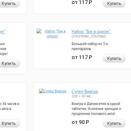
от 117
Р
Купить
Купить
ом"
Набор "Три в одном"
)
(10x100мг, 20x20мг)
ных
Большой набор из 3-х
ения
препаратов.
боре!
от 117
Р
Купить
Купить
Супер Виагра
100 + 60 мг
 36 часов и
Виагра и Дапоксетин в одной
 акта в
таблетке. Усиление эрекции и
продление полового акта!
от 90
Р
Купить
Купить