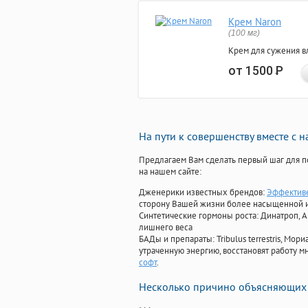
Крем Naron
(100 мг)
Крем для сужения в
от 1500
Р
На пути к совершенству вместе с 
Предлагаем Вам сделать первый шаг для п
на нашем сайте:
Дженерики известных брендов:
Эффективе
сторону Вашей жизни более насыщенной 
Синтетические гормоны роста
: Динатроп, 
лишнего веса
БАДы и препараты:
Tribulus terrestris, М
утраченную энергию, восстановят работу мн
софт
.
Несколько причино объясняющих 