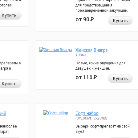
коголем.
для предотвращения
преждевременной эякуляции.
Купить
от 90
Р
Купить
Женская Виагра
100мг
препараты в
Новые, яркие ощущения для
агра и
девушек и женщин.
от 116
Р
Купить
Купить
кий
Софт набор
(3x100мг, 3x20мг)
 наиболее
Выбери софт-препарат на свой
арат.
вкус!