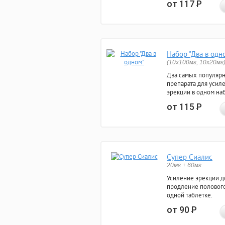
от 117
Р
Набор "Два в одн
(10x100мг, 10x20мг
Два самых популяр
препарата для усил
эрекции в одном на
от 115
Р
Супер Сиалис
20мг + 60мг
Усиление эрекции до
продление полового
одной таблетке.
от 90
Р