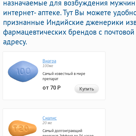
назначаемые для возбуждения мужчин
интернет- аптеке. Тут Вы можете удобн
признанные Индийские дженерики из
фармацевтических брендов с почтовой
адресу.
Виагра
100мг
Самый известный в мире
препарат
от 70
Р
Купить
Сиалис
20 мг
Самый долгоиграющий
препарат. Эффект до 36 часов.