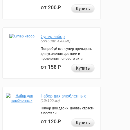
от 200
Р
Купить
Супер набор
(2х160мг, 4х80мг)
Попробуй все супер препараты
для усиления эрекции и
продления полового акта!
от 158
Р
Купить
Набор для влюбленных
(10х100 мг)
Набор для двоих, добавь страсти
в постель!
от 120
Р
Купить