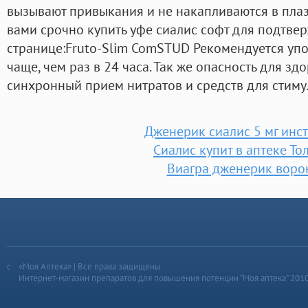
вызывают привыкания и не накапливаются в пла
вами срочно купить уфе сиалис софт для подтвер
странице:Fruto-Slim ComSTUD Рекомендуется упо
чаще, чем раз в 24 часа. Так же опасность для зд
синхронный прием нитратов и средств для стиму
Дженерик сиалис 5 мг инс
Сиалис купит в аптеке То
Виагра дженерик воро
«Моя Аптека» | Все права защищены
Интернет-магазин препаратов для повышения потенции “Моя аптека” 201