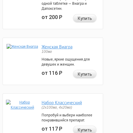
одной таблетке — Виагра и
Дапоксетин.
от 200
Р
Купить
Женская Виагра
100мг
Новые, яркие ощущения для
девушек и женщин.
от 116
Р
Купить
Набор Классический
(2x100мг, 4x20мг)
Попробуй и выбери наиболее
понравившийся препарат.
от 117
Р
Купить