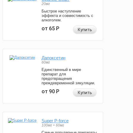
20мг
Быстрое наступление
эффекта и совместимость с
алкоголем.
от 65
Р
Купить
Дапоксетин
60мг
Единственный в мире
препарат для
предотвращения
преждевременной эякуляции.
от 90
Р
Купить
Super P-force
100мг + 60мг
Самые популярные препараты