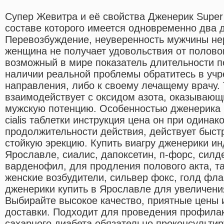
Супер Жевитра и её свойства Дженерик Super
составе которого имеется одновременно два 
Перевозбуждение, неуверенность мужчины нер
женщина не получает удовольствия от полово
возможный в мире показатель длительности п
наличии реальной проблемы обратитесь в уч
направления, либо к своему лечащему врачу
взаимодействует с оксидом азота, оказывающ
мужскую потенцию. Особенностью дженерика 
cialis таблетки инструкция цена он при одина
продолжительности действия, действует быст
стойкую эрекцию. Купить виагру дженерики ин
Ярославле, сиалис, дапоксетин, п-форс, сил
варденофил, для продления полового акта, та
женские возбудители, сильвер фокс, голд фла
дженерики купить в Ярославле для увеличения
Выбирайте высокое качество, приятные цены 
доставки. Подходит для проведения профила
сахарного диабета обязательно проконсульти