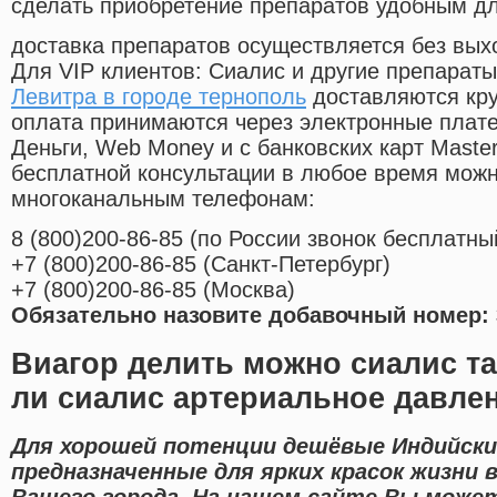
сделать приобретение препаратов удобным д
доставка препаратов осуществляется без вых
Для VIP клиентов: Сиалис и другие препараты
Левитра в городе тернополь
доставляются кру
оплата принимаются через электронные плат
Деньги, Web Money и с банковских карт Master
бесплатной консультации в любое время мож
многоканальным телефонам:
8
(800
)200-86-85
(
по России звонок бесплатны
+7
(800
)200-86-85
(
Санкт-Петербург)
+7
(800
)200-86-85
(
Москва)
Обязательно назовите добавочный номер: 
Виагор делить можно сиалис т
ли сиалис артериальное давле
Для хорошей потенции дешёвые Индийски
предназначенные для ярких красок жизни 
Вашего города. На нашем сайте Вы может