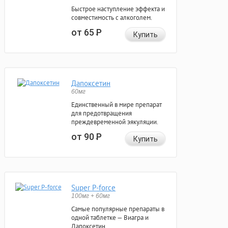
Быстрое наступление эффекта и
совместимость с алкоголем.
от 65
Р
Купить
Дапоксетин
60мг
Единственный в мире препарат
для предотвращения
преждевременной эякуляции.
от 90
Р
Купить
Super P-force
100мг + 60мг
Самые популярные препараты в
одной таблетке — Виагра и
Дапоксетин.