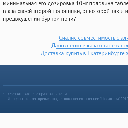
минимальная его дозировка 10мг половина табле
глаза своей второй половинки, от которой так и 
предвкушении бурной ночи?
Сиалис совместимость с ал
Дапоксетин в казахстане в та
Доставка купить в Екатеринбурге 
«Моя Аптека» | Все права защищены
Интернет-магазин препаратов для повышения потенции “Моя аптека” 201