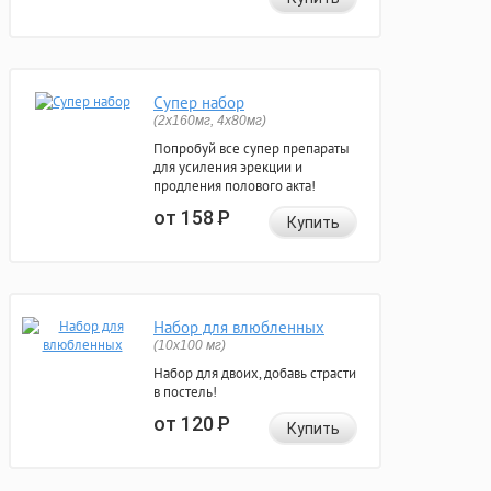
Супер набор
(2х160мг, 4х80мг)
Попробуй все супер препараты
для усиления эрекции и
продления полового акта!
от 158
Р
Купить
Набор для влюбленных
(10х100 мг)
Набор для двоих, добавь страсти
в постель!
от 120
Р
Купить