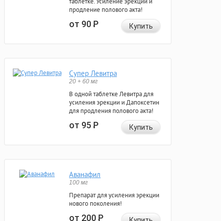
таблетке. Усиление эрекции и
продление полового акта!
от 90
Р
Купить
Супер Левитра
20 + 60 мг
В одной таблетке Левитра для
усиления эрекции и Дапоксетин
для продления полового акта!
от 95
Р
Купить
Аванафил
100 мг
Препарат для усиления эрекции
нового поколения!
от 200
Р
Купить