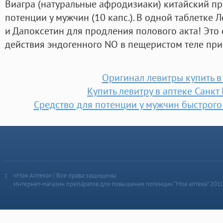
Виагра (натуральные афродизиаки) китайский п
потенции у мужчин (10 капс.). В одной таблетке 
и Дапоксетин для продления полового акта! Это
действия эндогенного NO в пещеристом теле при
Оригинал левитры купить в
Купить левитру в аптеке Санкт
Средство для потенции у мужчин быстрого
«Моя Аптека» | Все права защищены
Интернет-магазин препаратов для повышения потенции “Моя аптека” 201