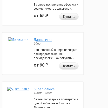
Быстрое наступление эффекта и
совместимость с алкоголем.
от 65
Р
Купить
Дапоксетин
60мг
Единственный в мире препарат
для предотвращения
преждевременной эякуляции.
от 90
Р
Купить
Super P-force
100мг + 60мг
Самые популярные препараты в
одной таблетке — Виагра и
Дапоксетин.