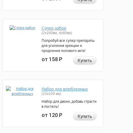
Супер набор
(2х160мг, 4х80мг)
Попробуй все супер препараты
для усиления эрекции и
продления полового акта!
от 158
Р
Купить
Набор для влюбленных
(10х100 мг)
Набор для двоих, добавь страсти
в постель!
от 120
Р
Купить