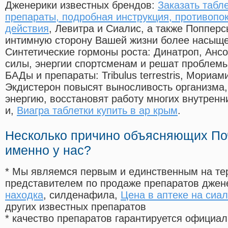
Дженерики известных брендов:
Заказать табл
препараты, подробная инструкция, противопо
действия
, Левитра и Сиалис, а также Попперс
интимную сторону Вашей жизни более насыще
Синтетические гормоны роста
: Динатроп, Анс
силы, энергии спортсменам и решат проблем
БАДы и препараты:
Tribulus terrestris, Мориа
Экдистерон повысят выносливость организма,
энергию, восстановят работу многих внутренн
и,
Виагра таблетки купить в ар крым
.
Несколько причино объясняющих По
именно у нас?
* Мы являемся первым и единственным на те
представителем по продаже препаратов дже
находка
, силденафила
,
Цена в аптеке на сиа
других известных препаратов
* качество препаратов гарантируется офици