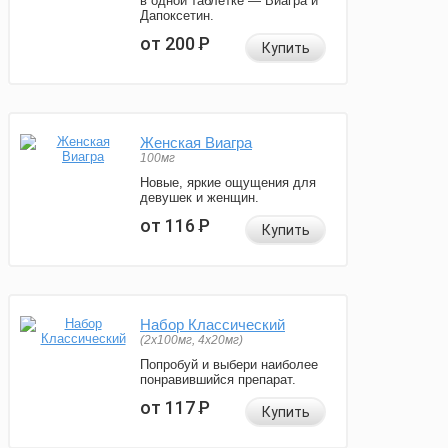
в одной таблетке — Виагра и
Дапоксетин.
от 200
Р
Купить
Женская Виагра
100мг
Новые, яркие ощущения для
девушек и женщин.
от 116
Р
Купить
Набор Классический
(2x100мг, 4x20мг)
Попробуй и выбери наиболее
понравившийся препарат.
от 117
Р
Купить