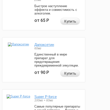
20мг
Быстрое наступление
эффекта и совместимость с
алкоголем.
от 65
Р
Купить
Дапоксетин
60мг
Единственный в мире
препарат для
предотвращения
преждевременной эякуляции.
от 90
Р
Купить
Super P-force
100мг + 60мг
Самые популярные препараты