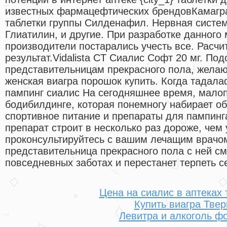
известных фармацефтических брендовКамагра
таблетки группы Силденафил. Нервная систем
Глиатилин, и другие. При разработке данного
производители постарались учесть все. Расч
результат.Vidalista CT Сиалис Софт 20 мг. По
представительницам прекрасного пола, жела
женская виагра порошок купить. Когда тадал
пампинг сиалис На сегодняшнее время, мало
бодибилдинге, которая понемногу набирает о
спортивное питание и препараты для пампинга
препарат строит в несколько раз дороже, чем 
проконсультируйтесь с вашим лечащим врачо
представительница прекрасного пола с ней см
повседневных заботах и перестанет терпеть с
Цена на сиалис в аптеках 
Купить виагра Твер
Левитра и алкоголь ф