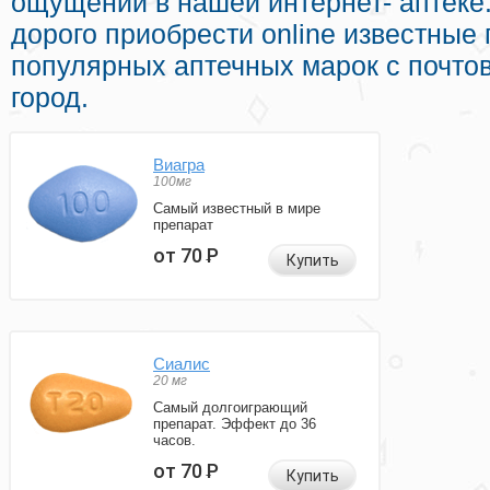
ощущений в нашей интернет- аптеке
дорого приобрести online известные
популярных аптечных марок с почто
город.
Виагра
100мг
Самый известный в мире
препарат
от 70
Р
Купить
Сиалис
20 мг
Самый долгоиграющий
препарат. Эффект до 36
часов.
от 70
Р
Купить