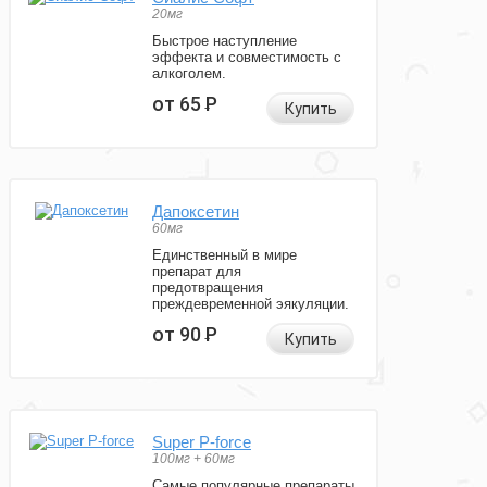
20мг
Быстрое наступление
эффекта и совместимость с
алкоголем.
от 65
Р
Купить
Дапоксетин
60мг
Единственный в мире
препарат для
предотвращения
преждевременной эякуляции.
от 90
Р
Купить
Super P-force
100мг + 60мг
Самые популярные препараты