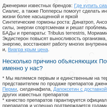
Дженерики известных брендов:
Где купить си
Сиалис, а также Попперсы помогут сделать и
жизни более насыщенной и яркой
Синтетические гормоны роста
: Динатроп, Анс
силы, энергии спортсменам и решат проблем
БАДы и препараты:
Tribulus terrestris, Мориа
Экдистерон повысят выносливость организма,
энергию, восстановят работу многих внутренн
и,
Виагра крым цена
.
Несколько причино объясняющих По
именно у нас?
* Мы являемся первым и единственным на те
представителем по продаже препаратов дже
Перми
, силденафила
,
Дапоксетин с доставко
других известных препаратов
* качество препаратов гарантируется офици
препаратов и успешно подтверждается годам