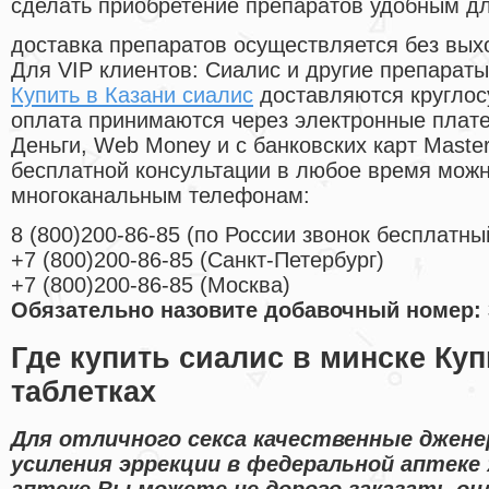
сделать приобретение препаратов удобным д
доставка препаратов осуществляется без вых
Для VIP клиентов: Сиалис и другие препараты
Купить в Казани сиалис
доставляются круглос
оплата принимаются через электронные плат
Деньги, Web Money и с банковских карт Master
бесплатной консультации в любое время мож
многоканальным телефонам:
8
(800
)200-86-85
(
по России звонок бесплатны
+7
(800
)200-86-85
(
Санкт-Петербург)
+7
(800
)200-86-85
(
Москва)
Обязательно назовите добавочный номер: 
Где купить сиалис в минске Ку
таблетках
Для отличного секса качественные джене
усиления эррекции в федеральной аптеке
аптеке Вы можете не дорого заказать он