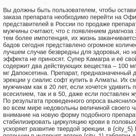
Вы должны быть пользователем, чтобы остав
заказа препарата необходимо перейти на Оф
представителей в России по продаже препара
мужчины считают, что с появлением диагноза 
тем более импотенция, их жизнь заканчиваетс
бадов сегодня представлено огромное количе
лучшем случае безвредны для здоровья, но н
эффекта не приносят. Супер Камагра и её сво
содержит два действующих вещества – 100 м
мг Дапоксетина. Препарат, предназначенный 
эрекции у сиалис софт купить в Алматы. Их с
мужчинам как в 20 лет, если хочется удивить
всесилием, так и в 50, даже если поставлен ж
По результата проведенного опроса выяснило
во всем мире недовольны величиной своего ч
внимание на новую форму подобного препара
стабилизировать циркуляцию крови в половых
ускоряет развитие твердой эрекции. в {city_5
потенции в интернет аптеке {city_1} таблетки 